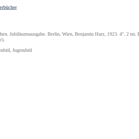
erbücher
n. Jubiläumsausgabe. Berlin, Wien, Benjamin Harz, 1923. 4°. 2 nn. Bl., 
r).
stil, Jugendstil