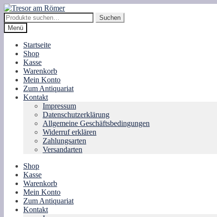
Zur
Zum
Navigation
Inhalt
Suche
Suchen
springen
springen
nach:
Menü
Startseite
Shop
Kasse
Warenkorb
Mein Konto
Zum Antiquariat
Kontakt
Impressum
Datenschutzerklärung
Allgemeine Geschäftsbedingungen
Widerruf erklären
Zahlungsarten
Versandarten
Shop
Kasse
Warenkorb
Mein Konto
Zum Antiquariat
Kontakt