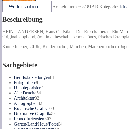
In den Warenkorb
Christian.
Weiter stöbern ...
Artikelnummer:
8181AB
Kategorie:
Kind
Der
Reisekamerad.
Beschreibung
Ein
Märchen.
Jubiläumsausgabe.
HEIN –
ANDERSEN, Hans Christian.
Der Reisekamerad.
Ein Märche
Menge
Originalpappband, (minimal beschabt, sehr schönes, frisches Exempla
Kinderbücher, 20.Jh., Kinderbücher, Märchen, Märchenbücher i.Jugend
Sachgebiete
81
Berufsdarstellungen
81
30
Produkte
Fotografien
30
Produkte
1
Unkategorisiert
1
54
Produkt
Alte Drucke
54
32
Produkte
Architektur
32
Produkte
32
Autographen
32
Produkte
100
Botanische Grafik
100
Produkte
49
Dekorative Graphik
49
307
Produkte
Francofurtensien
307
Produkte
64
Garten/Land/Haus/Forst
64
48
Produkte