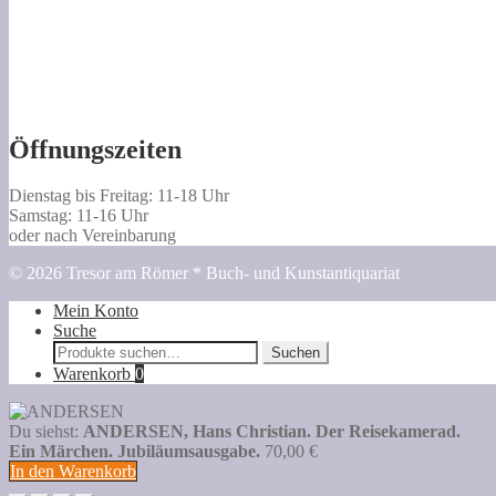
Öffnungszeiten
Dienstag bis Freitag: 11-18 Uhr
Samstag: 11-16 Uhr
oder nach Vereinbarung
© 2026 Tresor am Römer * Buch- und Kunstantiquariat
Mein Konto
Suche
Suche
Suchen
nach:
Warenkorb
0
Du siehst:
ANDERSEN, Hans Christian. Der Reisekamerad.
Ein Märchen. Jubiläumsausgabe.
70,00
€
In den Warenkorb