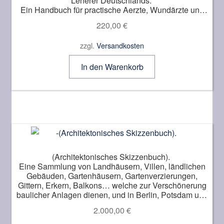
Leherer Deutschlands.
Ein Handbuch für practische Aerzte, Wundärzte und
Geburtshelfer von einem practischen Arzte und
220,00
€
Chirurgen.
zzgl.
Versandkosten
In den Warenkorb
(Architektonisches Skizzenbuch).
Eine Sammlung von Landhäusern, Villen, ländlichen
Gebäuden, Gartenhäusern, Gartenverzierungen,
Gittern, Erkern, Balkons… welche zur Verschönerung
baulicher Anlagen dienen, und in Berlin, Potsdam und
anderen Orten ausgeführt sind.
2.000,00
€