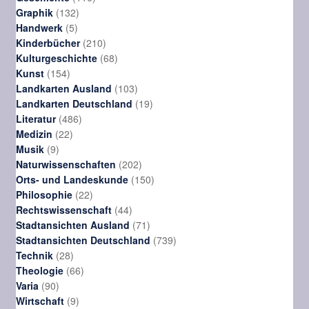
132
Produkte
Graphik
132
5
Produkte
Handwerk
5
Produkte
210
Kinderbücher
210
Produkte
68
Kulturgeschichte
68
154
Produkte
Kunst
154
Produkte
103
Landkarten Ausland
103
Produkte
19
Landkarten Deutschland
19
486
Produkte
Literatur
486
22
Produkte
Medizin
22
9
Produkte
Musik
9
Produkte
202
Naturwissenschaften
202
Produkte
150
Orts- und Landeskunde
150
22
Produkte
Philosophie
22
Produkte
44
Rechtswissenschaft
44
Produkte
71
Stadtansichten Ausland
71
Produkte
739
Stadtansichten Deutschland
739
28
Produkte
Technik
28
Produkte
66
Theologie
66
90
Produkte
Varia
90
Produkte
9
Wirtschaft
9