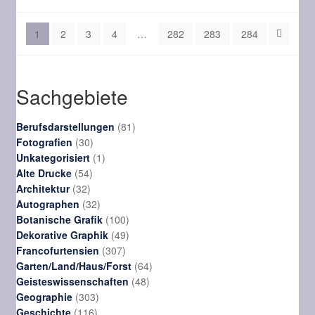
1
2
3
4
…
282
283
284
Sachgebiete
81
Berufsdarstellungen
81
30
Produkte
Fotografien
30
Produkte
1
Unkategorisiert
1
54
Produkt
Alte Drucke
54
32
Produkte
Architektur
32
Produkte
32
Autographen
32
Produkte
100
Botanische Grafik
100
Produkte
49
Dekorative Graphik
49
307
Produkte
Francofurtensien
307
Produkte
64
Garten/Land/Haus/Forst
64
48
Produkte
Geisteswissenschaften
48
303
Produkte
Geographie
303
116
Produkte
Geschichte
116