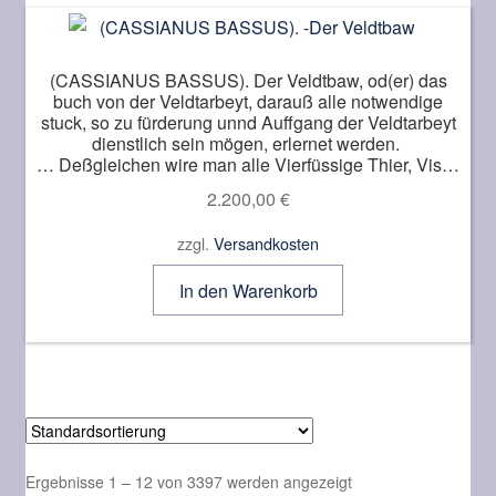
(CASSIANUS BASSUS). Der Veldtbaw, od(er) das
buch von der Veldtarbeyt, darauß alle notwendige
stuck, so zu fürderung unnd Auffgang der Veldtarbeyt
dienstlich sein mögen, erlernet werden.
… Deßgleichen wire man alle Vierfüssige Thier, Visch
und Gevögel, erken(n)en, weyden und artzneyen soll…
2.200,00
€
In Griechischer Sprach beschrieben, unnd nochmals im
vergangnen XLV. Jar durch Michael Herren in Teütsche
zzgl.
Versandkosten
spraach erstmals verdolmetschet.
In den Warenkorb
Ergebnisse 1 – 12 von 3397 werden angezeigt