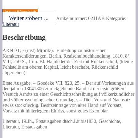
ARNDT,
E(rnst)
In den Warenkorb
M(oritz).
Weiter stöbern ...
Artikelnummer:
6211AB
Kategorie:
Einleitung
Literatur
zu
historischen
Beschreibung
Karakterschilderungen.
Menge
ARNDT, E(rnst) M(oritz).
Einleitung zu historischen
Karakterschilderungen.
Berlin, Realschulbuchhandlung, 1810. 8°.
VIII, 250 S., 1 nn. Bl. Halbleder der Zeit mit Rückenschild, (kleine
Fehlstelle am oberen Kapital, leicht beschabt, Rückenschild
abgerieben).
Erste Ausgabe. – Goedeke VII, 823, 25. – Der auf Vorlesungen aus
den jahren 18041806 zurückgehende Band ist der erste größere
Versuch Arndts zu einer Geschichtsschreibung auf völkerkundlicher
und völkerpsychologischer Grundlage. – Titel, Vor- und Nachsatz
etwas stockfleckig. Besitzeinträge von alter Hand auf Vorsatz,
Vorsatz mit hinterlegtem Einriss, sonst gutes Exemplar.
Literatur, 19.Jh., Erstausgaben dtsch.Lit.bis1830, Geschichte,
Literatur, Erstausgaben