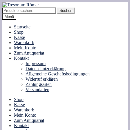
Zur
Zum
Navigation
Inhalt
Suche
Suchen
springen
springen
nach:
Menü
Startseite
Shop
Kasse
Warenkorb
Mein Konto
Zum Antiquariat
Kontakt
Impressum
Datenschutzerklärung
Allgemeine Geschäftsbedingungen
Widerruf erklären
Zahlungsarten
Versandarten
Shop
Kasse
Warenkorb
Mein Konto
Zum Antiquariat
Kontakt