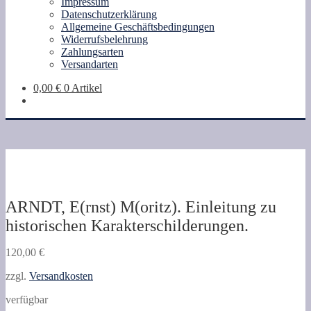
Impressum
Datenschutzerklärung
Allgemeine Geschäftsbedingungen
Widerrufsbelehrung
Zahlungsarten
Versandarten
0,00
€
0 Artikel
ARNDT, E(rnst) M(oritz). Einleitung zu
historischen Karakterschilderungen.
120,00
€
zzgl.
Versandkosten
verfügbar