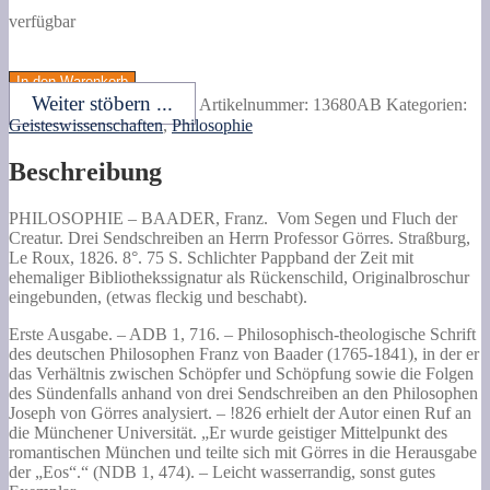
verfügbar
BAADER,
Franz.
In den Warenkorb
Vom
Weiter stöbern ...
Artikelnummer:
13680AB
Kategorien:
Segen
Geisteswissenschaften
,
Philosophie
und
Fluch
Beschreibung
der
Creatur.
Drei
PHILOSOPHIE –
BAADER, Franz.
Vom Segen und Fluch der
Sendschreiben
Creatur.
Drei Sendschreiben an Herrn Professor Görres. Straßburg,
an
Le Roux, 1826. 8°. 75 S. Schlichter Pappband der Zeit mit
Herrn
ehemaliger Bibliothekssignatur als Rückenschild, Originalbroschur
Professor
eingebunden, (etwas fleckig und beschabt).
Görres.
Menge
Erste Ausgabe. – ADB 1, 716. – Philosophisch-theologische Schrift
des deutschen Philosophen Franz von Baader (1765-1841), in der er
das Verhältnis zwischen Schöpfer und Schöpfung sowie die Folgen
des Sündenfalls anhand von drei Sendschreiben an den Philosophen
Joseph von Görres analysiert. – !826 erhielt der Autor einen Ruf an
die Münchener Universität. „Er wurde geistiger Mittelpunkt des
romantischen München und teilte sich mit Görres in die Herausgabe
der „Eos“.“ (NDB 1, 474). – Leicht wasserrandig, sonst gutes