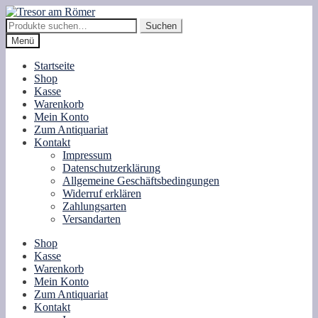
Zur
Zum
Navigation
Inhalt
Suche
Suchen
springen
springen
nach:
Menü
Startseite
Shop
Kasse
Warenkorb
Mein Konto
Zum Antiquariat
Kontakt
Impressum
Datenschutzerklärung
Allgemeine Geschäftsbedingungen
Widerruf erklären
Zahlungsarten
Versandarten
Shop
Kasse
Warenkorb
Mein Konto
Zum Antiquariat
Kontakt