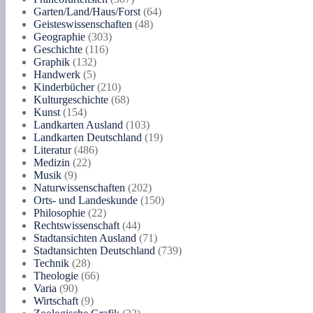
Produkte
64
Garten/Land/Haus/Forst
64
48
Produkte
Geisteswissenschaften
48
303
Produkte
Geographie
303
116
Produkte
Geschichte
116
132
Produkte
Graphik
132
5
Produkte
Handwerk
5
Produkte
210
Kinderbücher
210
Produkte
68
Kulturgeschichte
68
154
Produkte
Kunst
154
Produkte
103
Landkarten Ausland
103
Produkte
19
Landkarten Deutschland
19
486
Produkte
Literatur
486
22
Produkte
Medizin
22
9
Produkte
Musik
9
Produkte
202
Naturwissenschaften
202
Produkte
150
Orts- und Landeskunde
150
22
Produkte
Philosophie
22
Produkte
44
Rechtswissenschaft
44
Produkte
71
Stadtansichten Ausland
71
Produkte
739
Stadtansichten Deutschland
739
28
Produkte
Technik
28
Produkte
66
Theologie
66
90
Produkte
Varia
90
Produkte
9
Wirtschaft
9
Produkte
22