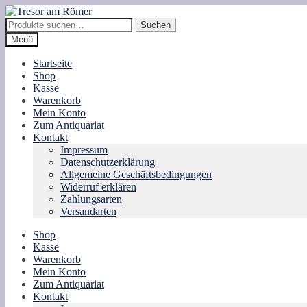
Zur
Zum
Navigation
Inhalt
Suche
Suchen
springen
springen
nach:
Menü
Startseite
Shop
Kasse
Warenkorb
Mein Konto
Zum Antiquariat
Kontakt
Impressum
Datenschutzerklärung
Allgemeine Geschäftsbedingungen
Widerruf erklären
Zahlungsarten
Versandarten
Shop
Kasse
Warenkorb
Mein Konto
Zum Antiquariat
Kontakt