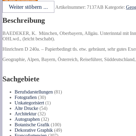
In den Warenkorb
München,
Weiter stöbern ...
Artikelnummer:
7137AB
Kategorie:
Geog
Oberbayern,
Allgäu.
Beschreibung
Unterinntal
mit
Innsbruck,
BAEDEKER, K.
München, Oberbayern, Allgäu.
Unterinntal mit Inn
Salzburg.
OHLwd., (leicht beschabt).
Menge
Hinrichsen D 240a. – Papierbedingt tls. etw. gebräunt, sehr gutes Exe
Geographie, Alpen, Bayern, Österreich, Reiseführer, Süddeutschland
Sachgebiete
81
Berufsdarstellungen
81
30
Produkte
Fotografien
30
Produkte
1
Unkategorisiert
1
54
Produkt
Alte Drucke
54
32
Produkte
Architektur
32
Produkte
32
Autographen
32
Produkte
100
Botanische Grafik
100
Produkte
49
Dekorative Graphik
49
307
Produkte
Francofurtensien
307