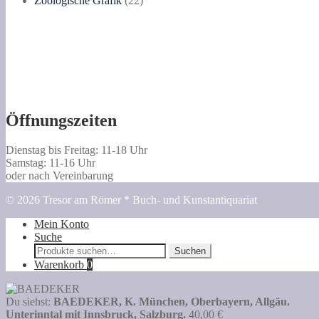
Zoologische Grafik
22
Produkte
Öffnungszeiten
Dienstag bis Freitag: 11-18 Uhr
Samstag: 11-16 Uhr
oder nach Vereinbarung
© 2026 Tresor am Römer * Buch- und Kunstantiquariat
Mein Konto
Suche
Suche
Suchen
nach:
Warenkorb
0
Du siehst:
BAEDEKER, K. München, Oberbayern, Allgäu.
Unterinntal mit Innsbruck, Salzburg.
40,00
€