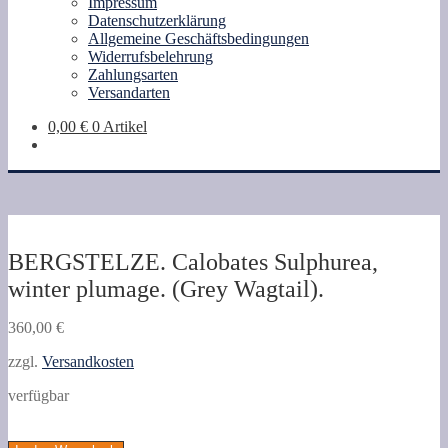
Impressum
Datenschutzerklärung
Allgemeine Geschäftsbedingungen
Widerrufsbelehrung
Zahlungsarten
Versandarten
0,00
€
0 Artikel
BERGSTELZE. Calobates Sulphurea,
winter plumage. (Grey Wagtail).
360,00
€
zzgl.
Versandkosten
verfügbar
BERGSTELZE.
Calobates