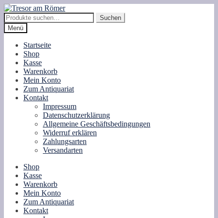
Zur
Zum
Navigation
Inhalt
Suche
Suchen
springen
springen
nach:
Menü
Startseite
Shop
Kasse
Warenkorb
Mein Konto
Zum Antiquariat
Kontakt
Impressum
Datenschutzerklärung
Allgemeine Geschäftsbedingungen
Widerruf erklären
Zahlungsarten
Versandarten
Shop
Kasse
Warenkorb
Mein Konto
Zum Antiquariat
Kontakt