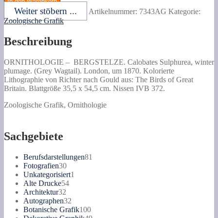
In den Warenkorb
Sulphurea,
Weiter stöbern ...
Artikelnummer:
7343AG
Kategorie:
winter
Zoologische Grafik
plumage.
(Grey
Beschreibung
Wagtail).
Menge
ORNITHOLOGIE –
BERGSTELZE. Calobates Sulphurea, winter
plumage. (Grey Wagtail).
London, um 1870. Kolorierte
Lithographie von Richter nach Gould aus: The Birds of Great
Britain. Blattgröße 35,5 x 54,5 cm. Nissen IVB 372.
Zoologische Grafik, Ornithologie
Sachgebiete
81
Berufsdarstellungen
81
30
Produkte
Fotografien
30
Produkte
1
Unkategorisiert
1
54
Produkt
Alte Drucke
54
32
Produkte
Architektur
32
Produkte
32
Autographen
32
Produkte
100
Botanische Grafik
100
Produkte
49