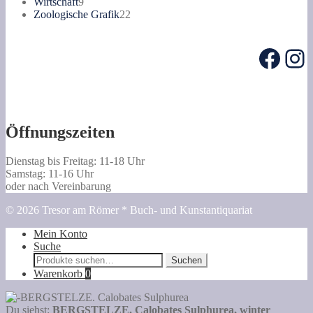
Produkte
9
Wirtschaft
9
Produkte
22
Zoologische Grafik
22
Produkte
Face
In
Öffnungszeiten
Dienstag bis Freitag: 11-18 Uhr
Samstag: 11-16 Uhr
oder nach Vereinbarung
© 2026 Tresor am Römer * Buch- und Kunstantiquariat
Mein Konto
Suche
Suche
Suchen
nach:
Warenkorb
0
Du siehst:
BERGSTELZE. Calobates Sulphurea, winter