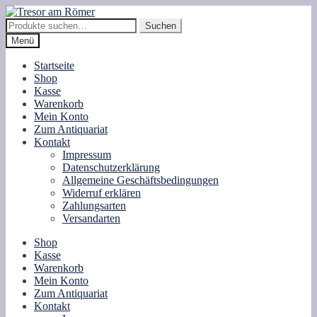
Zur
Zum
Navigation
Inhalt
Suche
Suchen
springen
springen
nach:
Menü
Startseite
Shop
Kasse
Warenkorb
Mein Konto
Zum Antiquariat
Kontakt
Impressum
Datenschutzerklärung
Allgemeine Geschäftsbedingungen
Widerruf erklären
Zahlungsarten
Versandarten
Shop
Kasse
Warenkorb
Mein Konto
Zum Antiquariat
Kontakt