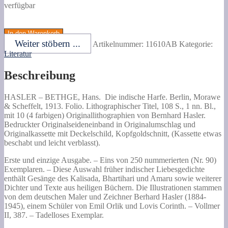
verfügbar
BETHGE,
Hans.
In den Warenkorb
Die
Weiter stöbern ...
Artikelnummer:
11610AB
Kategorie:
indische
Literatur
Harfe.
Menge
Beschreibung
HASLER –
BETHGE, Hans.
Die indische Harfe.
Berlin, Morawe
& Scheffelt, 1913. Folio. Lithographischer Titel, 108 S., 1 nn. Bl.,
mit 10 (4 farbigen) Originallithographien von Bernhard Hasler.
Bedruckter Originalseideneinband in Originalumschlag und
Originalkassette mit Deckelschild, Kopfgoldschnitt, (Kassette etwas
beschabt und leicht verblasst).
Erste und einzige Ausgabe. – Eins von 250 nummerierten (Nr. 90)
Exemplaren. – Diese Auswahl früher indischer Liebesgedichte
enthält Gesänge des Kalisada, Bhartihari und Amaru sowie weiterer
Dichter und Texte aus heiligen Büchern. Die Illustrationen stammen
von dem deutschen Maler und Zeichner Berhard Hasler (1884-
1945), einem Schüler von Emil Orlik und Lovis Corinth. – Vollmer
II, 387. – Tadelloses Exemplar.