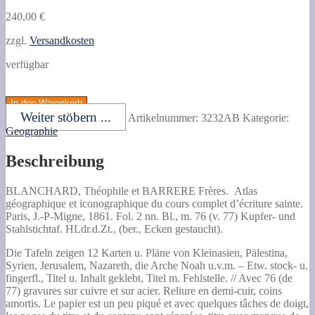
240,00
€
zzgl.
Versandkosten
verfügbar
BLANCHARD,
Théophile
In den Warenkorb
et
Weiter stöbern ...
Artikelnummer:
3232AB
Kategorie:
BARRERE
Geographie
Frères.
Atlas
Beschreibung
géographique
et
iconographique
BLANCHARD, Théophile et BARRERE Frères.
Atlas
du
géographique et iconographique du cours complet d’écriture sainte.
cours
Paris, J.-P-Migne, 1861. Fol. 2 nn. Bl., m. 76 (v. 77) Kupfer- und
complet
Stahlstichtaf. HLdr.d.Zt., (ber., Ecken gestaucht).
d'écriture
sainte.
Die Tafeln zeigen 12 Karten u. Pläne von Kleinasien, Pälestina,
Menge
Syrien, Jerusalem, Nazareth, die Arche Noah u.v.m. – Etw. stock- u.
fingerfl., Titel u. Inhalt geklebt, Titel m. Fehlstelle. // Avec 76 (de
77) gravures sur cuivre et sur acier. Reliure en demi-cuir, coins
amortis. Le papier est un peu piqué et avec quelques tâches de doigt,