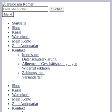
Zur
Zum
Navigation
Inhalt
Suche
Suchen
springen
springen
nach:
Menü
Startseite
Shop
Kasse
Warenkorb
Mein Konto
Zum Antiquariat
Kontakt
Impressum
Datenschutzerklärung
Allgemeine Geschäftsbedingungen
Widerruf erklären
Zahlungsarten
Versandarten
Shop
Kasse
Warenkorb
Mein Konto
Zum Antiquariat
Kontakt