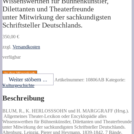
Wissenswerthen für Bühnenkünstler,
Dilettanten und Theaterfreunde
unter Mitwirkung der sachkundigsten
Schriftsteller Deutschlands.
350,00
€
zzgl.
Versandkosten
verfügbar
BLUM,
R.,
In den Warenkorb
K.
Weiter stöbern ...
Artikelnummer:
10806AB
Kategorie:
HERLOSSSOHN
Kulturgeschichte
und
H.
Beschreibung
MARGGRAFF
(Hrsg.).
Allgemeines
BLUM, R., K. HERLOSSSOHN und H. MARGGRAFF (Hrsg.).
Theater-
Allgemeines Theater-Lexikon oder Encyklopädie alles
Lexikon
Wissenswerthen für Bühnenkünstler, Dilettanten und Theaterfreunde
oder
unter Mitwirkung der sachkundigsten Schriftsteller Deutschlands.
Encyklopädie
Altenburg, Leipzig, Pierer und Heymann, 1839-1842. 7 Bände.