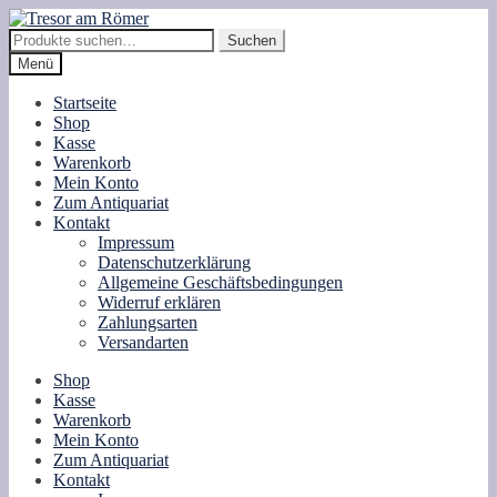
Zur
Zum
Navigation
Inhalt
Suche
Suchen
springen
springen
nach:
Menü
Startseite
Shop
Kasse
Warenkorb
Mein Konto
Zum Antiquariat
Kontakt
Impressum
Datenschutzerklärung
Allgemeine Geschäftsbedingungen
Widerruf erklären
Zahlungsarten
Versandarten
Shop
Kasse
Warenkorb
Mein Konto
Zum Antiquariat
Kontakt