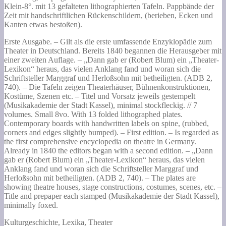
alles
Klein-8°. mit 13 gefalteten lithographierten Tafeln. Pappbände der
Wissenswerthen
Zeit mit handschriftlichen Rückenschildern, (berieben, Ecken und
für
Kanten etwas bestoßen).
Bühnenkünstler,
Dilettanten
Erste Ausgabe. – Gilt als die erste umfassende Enzyklopädie zum
und
Theater in Deutschland. Bereits 1840 begannen die Herausgeber mit
Theaterfreunde
einer zweiten Auflage. – „Dann gab er (Robert Blum) ein „Theater-
unter
Lexikon“ heraus, das vielen Anklang fand und woran sich die
Mitwirkung
Schriftsteller Marggraf und Herloßsohn mit betheiligten. (ADB 2,
der
740). – Die Tafeln zeigen Theaterhäuser, Bühnenkonstruktionen,
sachkundigsten
Kostüme, Szenen etc. – Titel und Vorsatz jeweils gestempelt
Schriftsteller
(Musikakademie der Stadt Kassel), minimal stockfleckig. // 7
Deutschlands.
volumes. Small 8vo. With 13 folded lithographed plates.
Menge
Contemporary boards with handwritten labels on spine, (rubbed,
corners and edges slightly bumped). – First edition. – Is regarded as
the first comprehensive encyclopedia on theatre in Germany.
Already in 1840 the editors began with a second edition. – „Dann
gab er (Robert Blum) ein „Theater-Lexikon“ heraus, das vielen
Anklang fand und woran sich die Schriftsteller Marggraf und
Herloßsohn mit betheiligten. (ADB 2, 740). – The plates are
showing theatre houses, stage constructions, costumes, scenes, etc. –
Title and prepaper each stamped (Musikakademie der Stadt Kassel),
minimally foxed.
Kulturgeschichte, Lexika, Theater