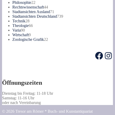
22
Produkte
Philosophie
22
Produkte
44
Rechtswissenschaft
44
Produkte
71
Stadtansichten Ausland
71
Produkte
739
Stadtansichten Deutschland
739
28
Produkte
Technik
28
Produkte
66
Theologie
66
90
Produkte
Varia
90
Produkte
9
Wirtschaft
9
Produkte
22
Zoologische Grafik
22
Produkte
Face
In
Öffnungszeiten
Dienstag bis Freitag: 11-18 Uhr
Samstag: 11-16 Uhr
oder nach Vereinbarung
© 2026 Tresor am Römer * Buch- und Kunstantiquariat