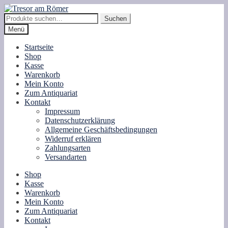
Zur
Zum
Navigation
Inhalt
Suche
Suchen
springen
springen
nach:
Menü
Startseite
Shop
Kasse
Warenkorb
Mein Konto
Zum Antiquariat
Kontakt
Impressum
Datenschutzerklärung
Allgemeine Geschäftsbedingungen
Widerruf erklären
Zahlungsarten
Versandarten
Shop
Kasse
Warenkorb
Mein Konto
Zum Antiquariat
Kontakt