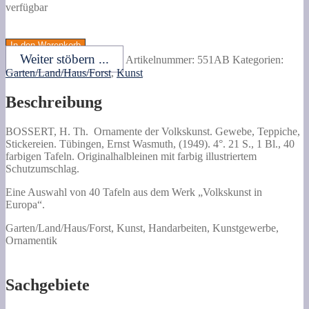
verfügbar
BOSSERT,
H.
In den Warenkorb
Th.
Weiter stöbern ...
Artikelnummer:
551AB
Kategorien:
Ornamente
Garten/Land/Haus/Forst
,
Kunst
der
Volkskunst.
Beschreibung
Gewebe,
Teppiche,
Stickereien.
BOSSERT, H. Th.
Ornamente der Volkskunst.
Gewebe, Teppiche,
Menge
Stickereien. Tübingen, Ernst Wasmuth, (1949). 4°. 21 S., 1 Bl., 40
farbigen Tafeln. Originalhalbleinen mit farbig illustriertem
Schutzumschlag.
Eine Auswahl von 40 Tafeln aus dem Werk „Volkskunst in
Europa“.
Garten/Land/Haus/Forst, Kunst, Handarbeiten, Kunstgewerbe,
Ornamentik
Sachgebiete