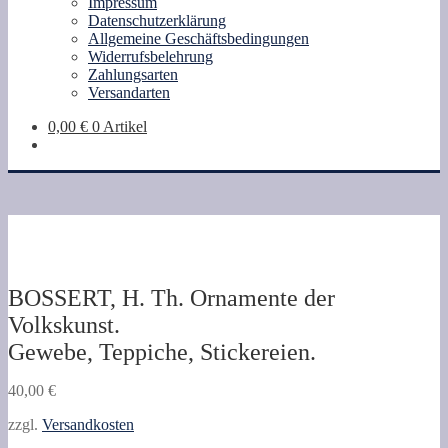
Impressum
Datenschutzerklärung
Allgemeine Geschäftsbedingungen
Widerrufsbelehrung
Zahlungsarten
Versandarten
0,00
€
0 Artikel
BOSSERT, H. Th. Ornamente der
Volkskunst.
Gewebe, Teppiche, Stickereien.
40,00
€
zzgl.
Versandkosten