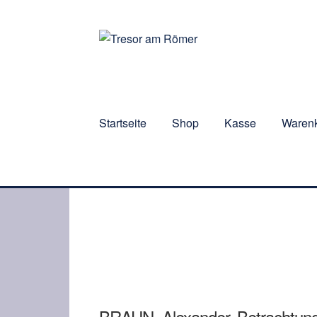
Zur
Zum
Navigation
Inhalt
springen
springen
Startseite
Shop
Kasse
Waren
BRAUN, Alexander. Betrachtunge