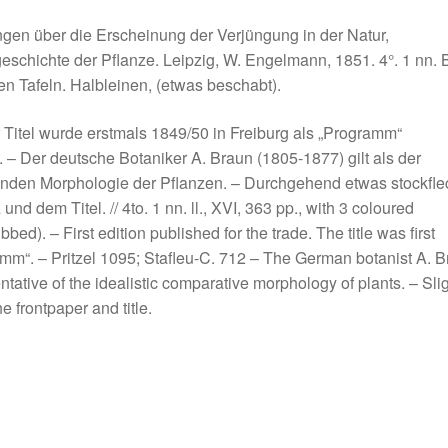
gen über die Erscheinung der Verjüngung in der Natur,
eschichte der Pflanze.
Leipzig, W. Engelmann, 1851. 4°. 1 nn. B
hen Tafeln. Halbleinen, (etwas beschabt).
Titel wurde erstmals 1849/50 in Freiburg als „Programm“
12. – Der deutsche Botaniker A. Braun (1805-1877) gilt als der
henden Morphologie der Pflanzen. – Durchgehend etwas stockfle
 dem Titel. // 4to. 1 nn. ll., XVI, 363 pp., with 3 coloured
bed). – First edition published for the trade. The title was first
amm“. – Pritzel 1095; Stafleu-C. 712 – The German botanist A. 
ative of the idealistic comparative morphology of plants. – Slig
 frontpaper and title.