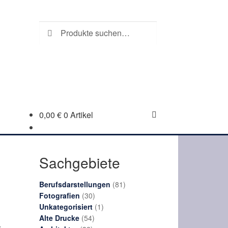
Suche
Suchen
nach:
0,00
€
0 Artikel
Sachgebiete
81
Berufsdarstellungen
81
30
Produkte
Fotografien
30
Produkte
1
Unkategorisiert
1
54
Produkt
Alte Drucke
54
r