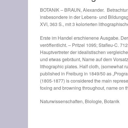
insbesondere
BOTANIK –
BRAUN, Alexander.
Betrachtun
in
insbesondere in der Lebens- und Bildungsg
der
XVI, 363 S., mit 3 kolorierten lithographisc
Lebens-
und
Erste im Handel erschienene Ausgabe. Der 
Bildungsgeschichte
veröffentlicht. – Pritzel 1095; Stafleu-C. 7
der
Hauptvertreter der idealistischen vergleic
Pflanze.
und etwas gebräunt, Name auf dem Vorsatz und
Menge
lithographic plates. Half cloth, (somewhat rub
published in Freiburg in 1849/50 as „Progr
(1805-1877) is considered the main represent
foxing and browning throughout, name on the
Naturwissenschaften, Biologie, Botanik