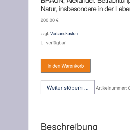
Natur, insbesondere in der Lebe
200,00
€
zzgl.
Versandkosten
verfügbar
BRAUN,
Alexander.
In den Warenkorb
Betrachtungen
über
die
Weiter stöbern ...
Artikelnummer:
Erscheinung
der
Verjüngung
in
der
Beschreibung
Natur,