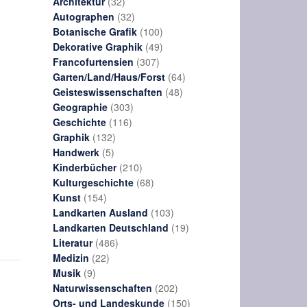
32
Produkte
Architektur
32
Produkte
32
Autographen
32
Produkte
100
Botanische Grafik
100
Produkte
49
Dekorative Graphik
49
307
Produkte
Francofurtensien
307
Produkte
64
Garten/Land/Haus/Forst
64
48
Produkte
Geisteswissenschaften
48
303
Produkte
Geographie
303
116
Produkte
Geschichte
116
132
Produkte
Graphik
132
5
Produkte
Handwerk
5
Produkte
210
Kinderbücher
210
Produkte
68
Kulturgeschichte
68
154
Produkte
Kunst
154
Produkte
103
Landkarten Ausland
103
Produkte
19
Landkarten Deutschland
19
486
Produkte
Literatur
486
22
Produkte
Medizin
22
9
Produkte
Musik
9
Produkte
202
Naturwissenschaften
202
Produkte
150
Orts- und Landeskunde
150