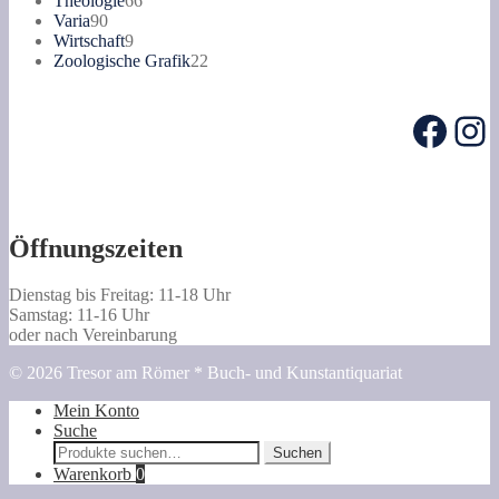
Theologie
66
90
Produkte
Varia
90
Produkte
9
Wirtschaft
9
Produkte
22
Zoologische Grafik
22
Produkte
Face
In
Öffnungszeiten
Dienstag bis Freitag: 11-18 Uhr
Samstag: 11-16 Uhr
oder nach Vereinbarung
© 2026 Tresor am Römer * Buch- und Kunstantiquariat
Mein Konto
Suche
Suche
Suchen
nach:
Warenkorb
0