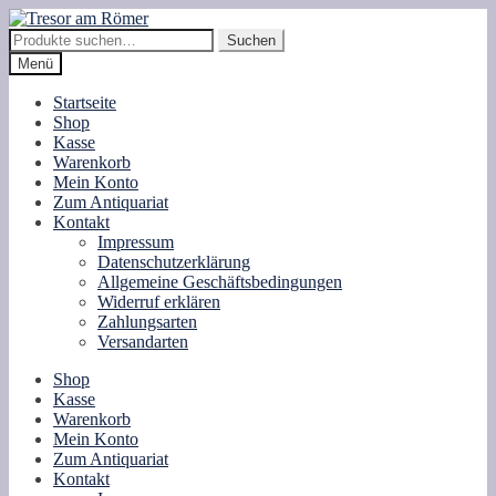
Zur
Zum
Navigation
Inhalt
Suche
Suchen
springen
springen
nach:
Menü
Startseite
Shop
Kasse
Warenkorb
Mein Konto
Zum Antiquariat
Kontakt
Impressum
Datenschutzerklärung
Allgemeine Geschäftsbedingungen
Widerruf erklären
Zahlungsarten
Versandarten
Shop
Kasse
Warenkorb
Mein Konto
Zum Antiquariat
Kontakt