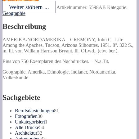
In den Warenkorb
C.
Weiter stöbern ...
Artikelnummer:
5598AB
Kategorie:
Life
Geographie
Among
the
Beschreibung
Apaches.
Menge
AMERIKA/NORDAMERIKA –
CREMONY, John C.
Life
Among the Apaches.
Tucson, Arizona Silhouttes, 1951. 8°. 322 S.,
m. Ill. von William Harrison Bryant. Ill. OLwd., (etw. ber.).
Eins von 750 Exemplaren des Nachdruckes. – N.a.Tit.
Geographie, Amerika, Ethnologie, Indianer, Nordamerika,
Völkerkunde
Sachgebiete
81
Berufsdarstellungen
81
30
Produkte
Fotografien
30
Produkte
1
Unkategorisiert
1
54
Produkt
Alte Drucke
54
32
Produkte
Architektur
32
Produkte
32
Autographen
32