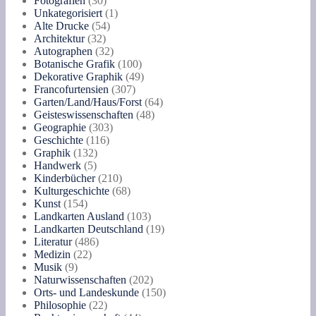
Fotografien
30
Produkte
1
Unkategorisiert
1
54
Produkt
Alte Drucke
54
32
Produkte
Architektur
32
Produkte
32
Autographen
32
Produkte
100
Botanische Grafik
100
Produkte
49
Dekorative Graphik
49
307
Produkte
Francofurtensien
307
Produkte
64
Garten/Land/Haus/Forst
64
48
Produkte
Geisteswissenschaften
48
303
Produkte
Geographie
303
116
Produkte
Geschichte
116
132
Produkte
Graphik
132
5
Produkte
Handwerk
5
Produkte
210
Kinderbücher
210
Produkte
68
Kulturgeschichte
68
154
Produkte
Kunst
154
Produkte
103
Landkarten Ausland
103
Produkte
19
Landkarten Deutschland
19
486
Produkte
Literatur
486
22
Produkte
Medizin
22
9
Produkte
Musik
9
Produkte
202
Naturwissenschaften
202
Produkte
150
Orts- und Landeskunde
150
22
Produkte
Philosophie
22