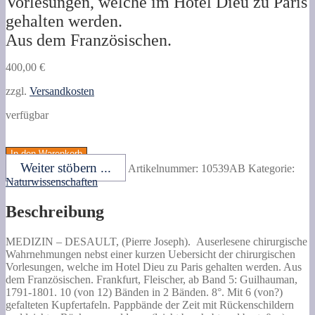
Vorlesungen, welche im Hotel Dieu zu Paris
gehalten werden.
Aus dem Französischen.
400,00
€
zzgl.
Versandkosten
verfügbar
DESAULT,
(Pierre
In den Warenkorb
Joseph).
Weiter stöbern ...
Artikelnummer:
10539AB
Kategorie:
Auserlesene
Naturwissenschaften
chirurgische
Wahrnehmungen
Beschreibung
nebst
einer
kurzen
MEDIZIN –
DESAULT, (Pierre Joseph).
Auserlesene chirurgische
Uebersicht
Wahrnehmungen nebst einer kurzen Uebersicht der chirurgischen
der
Vorlesungen, welche im Hotel Dieu zu Paris gehalten werden.
Aus
chirurgischen
dem Französischen. Frankfurt, Fleischer, ab Band 5: Guilhauman,
Vorlesungen,
1791-1801. 10 (von 12) Bänden in 2 Bänden. 8°. Mit 6 (von?)
welche
gefalteten Kupfertafeln. Pappbände der Zeit mit Rückenschildern