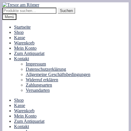
Zur
Zum
Navigation
Inhalt
Suche
Suchen
springen
springen
nach:
Menü
Startseite
Shop
Kasse
Warenkorb
Mein Konto
Zum Antiquariat
Kontakt
Impressum
Datenschutzerklärung
Allgemeine Geschäftsbedingungen
Widerruf erklären
Zahlungsarten
Versandarten
Shop
Kasse
Warenkorb
Mein Konto
Zum Antiquariat
Kontakt