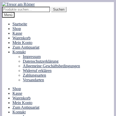
Zur
Zum
Navigation
Inhalt
Suche
Suchen
springen
springen
nach:
Menü
Startseite
Shop
Kasse
Warenkorb
Mein Konto
Zum Antiquariat
Kontakt
Impressum
Datenschutzerklärung
Allgemeine Geschäftsbedingungen
Widerruf erklären
Zahlungsarten
Versandarten
Shop
Kasse
Warenkorb
Mein Konto
Zum Antiquariat
Kontakt