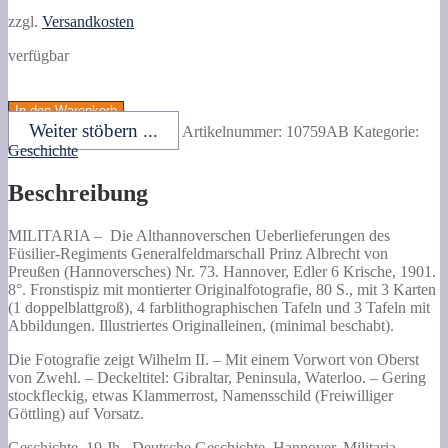
zzgl.
Versandkosten
verfügbar
Die
Althannoverschen
In den Warenkorb
Ueberlieferungen
Weiter stöbern ...
Artikelnummer:
10759AB
Kategorie:
des
Geschichte
Füsilier-
Regiments
Beschreibung
Generalfeldmarschall
Prinz
Albrecht
MILITARIA –
Die Althannoverschen Ueberlieferungen des
von
Füsilier-Regiments Generalfeldmarschall Prinz Albrecht von
Preußen
Preußen (Hannoversches) Nr. 73.
Hannover, Edler 6 Krische, 1901.
(Hannoversches)
8°. Fronstispiz mit montierter Originalfotografie, 80 S., mit 3 Karten
Nr.
(1 doppelblattgroß), 4 farblithographischen Tafeln und 3 Tafeln mit
73.
Abbildungen. Illustriertes Originalleinen, (minimal beschabt).
Menge
Die Fotografie zeigt Wilhelm II. – Mit einem Vorwort von Oberst
von Zwehl. – Deckeltitel: Gibraltar, Peninsula, Waterloo. – Gering
stockfleckig, etwas Klammerrost, Namensschild (Freiwilliger
Göttling) auf Vorsatz.
Geschichte, 19.Jh., Deutsche Geschichte, Hannover, Militaria