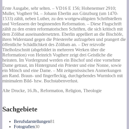
unchristlich
und
Erste Ausgabe, sehr selten. – VD16 E 156; Hohenemser 2910;
schedlich
Muller, Vogtherr 94. – Johann Eberlin aus Günzburg (um 1470-
eym
1533) zählt, neben Luther, zu den wortgewaltigsten Schriftstellern
gemeynen
und Verfassern der beginnenden Reformation. – Diese Flugschrift
nutz
zählt zu den ersten reformatorischen Schriften, die sich kritisch mit
Die
dem Zölibat auseinandersetzten. Eberlin appelliert an die Bischöfe,
menschen
ihren Widerstand gegen die Priesterehe aufzugeben und prangert die
seynd.
öffentliche Schädlichkeit des Zölibats an. – Der reizvolle
Welche
Titelholzschnitt (abgebildet in mehreren Werken über die
hyndern
Reformation) von Heinrich Vogtherr zeigt drei Geistliche die
die
heiraten. Im Vordergrund werden ein Bischof und eine vornehme
Pfaffen
Dame getraut, im Hintergrund ein Priester und eine Nonne, sowie
am
ein Mönch und eine Dame. – Mit zeitgenössischen Anmerkungen
Eelichen
am Rand. Braun- und fingerfleckig, durchgehendes Wurmloch mit
stand.
minimalem Bild- bzw. Buchstabenverlust.
Menge
Alte Drucke, 16.Jh., Reformation, Religion, Theologie
Sachgebiete
81
Berufsdarstellungen
81
30
Produkte
Fotografien
30