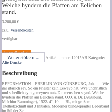
Welche hyndern die Pfaffen am Eelichen
stand.
3.200,00
€
zzgl.
Versandkosten
verfügbar
EBERLIN
VON
In den Warenkorb
GÜNZBURG,
Weiter stöbern ...
Artikelnummer:
12015AB
Kategorie:
Johann.
Alte Drucke
Wie
gar
Beschreibung
gfarlich
sey.
So
REFORMATION –
EBERLIN VON GÜNZBURG, Johann.
Wie
ein
gar gfarlich sey. So ein Priester kein Eeweyb hat.
Wye unchristlich
Priester
und schedlich eym gemeynen nutz Die menschen seynd. Welche
kein
hyndern die Pfaffen am Eelichen stand. O.O. u. Dr. (Augsburg,
Eeweyb
Melchior Ramminger), 1522. 4°. 10 nn. Bl., mit großem
hat.
Titelholzschnitt und 3 Initialen. Moderner blindgeprägter Lederband
Wye
im Stil der Zeit.