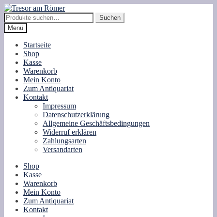
Zur
Zum
Navigation
Inhalt
Suche
Suchen
springen
springen
nach:
Menü
Startseite
Shop
Kasse
Warenkorb
Mein Konto
Zum Antiquariat
Kontakt
Impressum
Datenschutzerklärung
Allgemeine Geschäftsbedingungen
Widerruf erklären
Zahlungsarten
Versandarten
Shop
Kasse
Warenkorb
Mein Konto
Zum Antiquariat
Kontakt