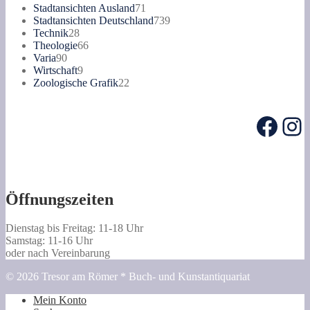
Produkte
71
Stadtansichten Ausland
71
Produkte
739
Stadtansichten Deutschland
739
28
Produkte
Technik
28
Produkte
66
Theologie
66
90
Produkte
Varia
90
Produkte
9
Wirtschaft
9
Produkte
22
Zoologische Grafik
22
Produkte
Face
In
Öffnungszeiten
Dienstag bis Freitag: 11-18 Uhr
Samstag: 11-16 Uhr
oder nach Vereinbarung
© 2026 Tresor am Römer * Buch- und Kunstantiquariat
Mein Konto