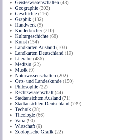
48
Produkte
Geisteswissenschaften
48
303
Produkte
Geographie
303
116
Produkte
Geschichte
116
132
Produkte
Graphik
132
5
Produkte
Handwerk
5
Produkte
210
Kinderbücher
210
Produkte
68
Kulturgeschichte
68
154
Produkte
Kunst
154
Produkte
103
Landkarten Ausland
103
Produkte
19
Landkarten Deutschland
19
486
Produkte
Literatur
486
22
Produkte
Medizin
22
9
Produkte
Musik
9
Produkte
202
Naturwissenschaften
202
Produkte
150
Orts- und Landeskunde
150
22
Produkte
Philosophie
22
Produkte
44
Rechtswissenschaft
44
Produkte
71
Stadtansichten Ausland
71
Produkte
739
Stadtansichten Deutschland
739
28
Produkte
Technik
28
Produkte
66
Theologie
66
90
Produkte
Varia
90
Produkte
9
Wirtschaft
9
Produkte
22
Zoologische Grafik
22
Produkte