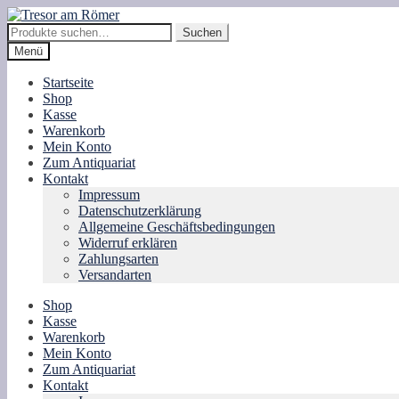
Zur
Zum
Navigation
Inhalt
Suche
Suchen
springen
springen
nach:
Menü
Startseite
Shop
Kasse
Warenkorb
Mein Konto
Zum Antiquariat
Kontakt
Impressum
Datenschutzerklärung
Allgemeine Geschäftsbedingungen
Widerruf erklären
Zahlungsarten
Versandarten
Shop
Kasse
Warenkorb
Mein Konto
Zum Antiquariat
Kontakt