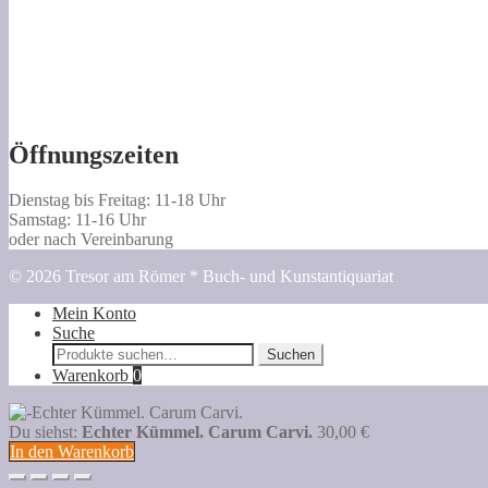
Öffnungszeiten
Dienstag bis Freitag: 11-18 Uhr
Samstag: 11-16 Uhr
oder nach Vereinbarung
© 2026 Tresor am Römer * Buch- und Kunstantiquariat
Mein Konto
Suche
Suche
Suchen
nach:
Warenkorb
0
Du siehst:
Echter Kümmel. Carum Carvi.
30,00
€
In den Warenkorb