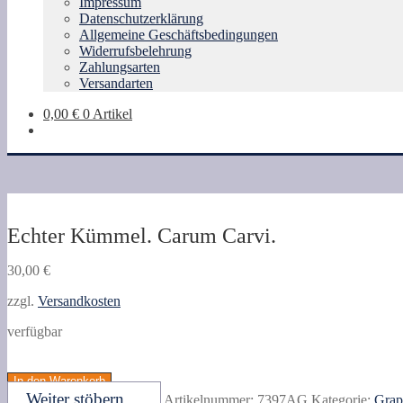
Impressum
Datenschutzerklärung
Allgemeine Geschäftsbedingungen
Widerrufsbelehrung
Zahlungsarten
Versandarten
0,00
€
0 Artikel
Echter Kümmel. Carum Carvi.
30,00
€
zzgl.
Versandkosten
verfügbar
Echter
Kümmel.
In den Warenkorb
Carum
Weiter stöbern ...
Artikelnummer:
7397AG
Kategorie:
Grap