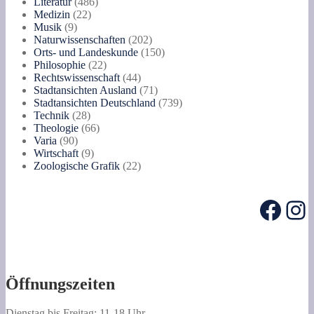
486
Produkte
Literatur
486
22
Produkte
Medizin
22
9
Produkte
Musik
9
Produkte
202
Naturwissenschaften
202
Produkte
150
Orts- und Landeskunde
150
22
Produkte
Philosophie
22
Produkte
44
Rechtswissenschaft
44
Produkte
71
Stadtansichten Ausland
71
Produkte
739
Stadtansichten Deutschland
739
28
Produkte
Technik
28
Produkte
66
Theologie
66
90
Produkte
Varia
90
Produkte
9
Wirtschaft
9
Produkte
22
Zoologische Grafik
22
Produkte
Face
In
Öffnungszeiten
Dienstag bis Freitag: 11-18 Uhr