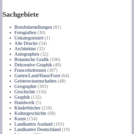
Völkerkunde
und
des
Sachgebiete
Frobenius-
Institutes
81
Berufsdarstellungen
81
an
30
Produkte
Fotografien
30
der
Produkte
1
Unkategorisiert
1
Johann
54
Produkt
Alte Drucke
54
Wolfgang
32
Produkte
Architektur
32
Goethe-
Produkte
32
Autographen
32
Universität
Produkte
100
Botanische Grafik
100
Frankfurt
Produkte
49
Dekorative Graphik
49
am
307
Produkte
Francofurtensien
307
Main.
Produkte
64
Garten/Land/Haus/Forst
64
5.
48
Produkte
Geisteswissenschaften
48
Mai
303
Produkte
Geographie
303
bis
116
Produkte
Geschichte
116
30.
132
Produkte
Graphik
132
Juni
5
Produkte
Handwerk
5
1957
Produkte
210
Kinderbücher
210
Messegelände.
Produkte
68
Kulturgeschichte
68
Katalogbearbeitung:
154
Produkte
Kunst
154
Hildegard
Produkte
103
Landkarten Ausland
103
Klein.
Produkte
19
Landkarten Deutschland
19
Menge