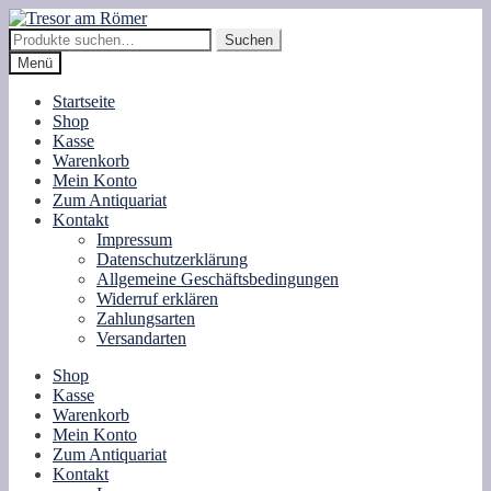
Zur
Zum
Navigation
Inhalt
Suche
Suchen
springen
springen
nach:
Menü
Startseite
Shop
Kasse
Warenkorb
Mein Konto
Zum Antiquariat
Kontakt
Impressum
Datenschutzerklärung
Allgemeine Geschäftsbedingungen
Widerruf erklären
Zahlungsarten
Versandarten
Shop
Kasse
Warenkorb
Mein Konto
Zum Antiquariat
Kontakt