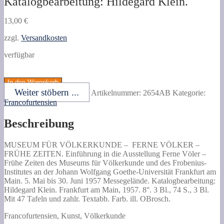
Katalogbearbeitung: Hildegard Klein.
13,00
€
zzgl.
Versandkosten
verfügbar
FERNE
VÖLKER
In den Warenkorb
-
Weiter stöbern ...
Artikelnummer:
2654AB
Kategorie:
FRÜHE
Francofurtensien
ZEITEN.
Einführung
Beschreibung
in
die
Ausstellung
MUSEUM FÜR VÖLKERKUNDE –
FERNE VÖLKER –
Ferne
FRÜHE ZEITEN. Einführung in die Ausstellung Ferne Völer –
Völer
Frühe Zeiten des Museums für Völkerkunde und des Frobenius-
-
Institutes an der Johann Wolfgang Goethe-Universität Frankfurt am
Frühe
Main. 5. Mai bis 30. Juni 1957 Messegelände.
Katalogbearbeitung:
Zeiten
Hildegard Klein. Frankfurt am Main, 1957. 8°. 3 Bl., 74 S., 3 Bl.
des
Mit 47 Tafeln und zahlr. Textabb. Farb. ill. OBrosch.
Museums
für
Francofurtensien, Kunst, Völkerkunde