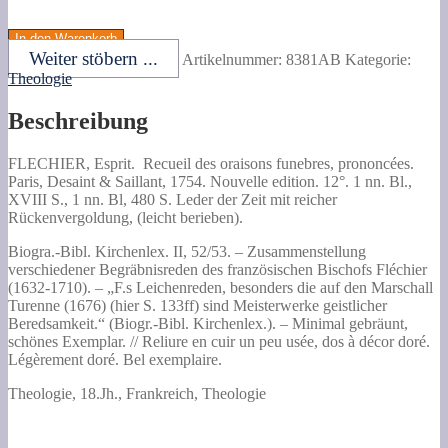
FLECHIER,
Esprit.
In den Warenkorb
Recueil
Weiter stöbern ...
Artikelnummer:
8381AB
Kategorie:
des
Theologie
oraisons
funebres,
Beschreibung
prononcées.
Menge
FLECHIER, Esprit.
Recueil des oraisons funebres, prononcées.
Paris, Desaint & Saillant, 1754. Nouvelle edition. 12°. 1 nn. Bl.,
XVIII S., 1 nn. Bl, 480 S. Leder der Zeit mit reicher
Rückenvergoldung, (leicht berieben).
Biogra.-Bibl. Kirchenlex. II, 52/53. – Zusammenstellung
verschiedener Begräbnisreden des französischen Bischofs Fléchier
(1632-1710). – „F.s Leichenreden, besonders die auf den Marschall
Turenne (1676) (hier S. 133ff) sind Meisterwerke geistlicher
Beredsamkeit.“ (Biogr.-Bibl. Kirchenlex.). – Minimal gebräunt,
schönes Exemplar. // Reliure en cuir un peu usée, dos à décor doré.
Légèrement doré. Bel exemplaire.
Theologie, 18.Jh., Frankreich, Theologie