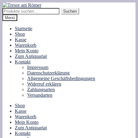
Zur
Zum
Navigation
Inhalt
Suche
Suchen
springen
springen
nach:
Menü
Startseite
Shop
Kasse
Warenkorb
Mein Konto
Zum Antiquariat
Kontakt
Impressum
Datenschutzerklärung
Allgemeine Geschäftsbedingungen
Widerruf erklären
Zahlungsarten
Versandarten
Shop
Kasse
Warenkorb
Mein Konto
Zum Antiquariat
Kontakt