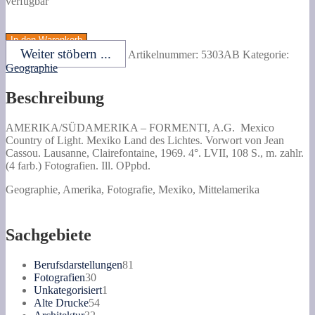
verfügbar
FORMENTI,
A.G.
In den Warenkorb
Mexico
Weiter stöbern ...
Artikelnummer:
5303AB
Kategorie:
Country
Geographie
of
Light.
Beschreibung
Mexiko
Land
des
AMERIKA/SÜDAMERIKA –
FORMENTI, A.G.
Mexico
Lichtes.
Country of Light.
Mexiko Land des Lichtes. Vorwort von Jean
Vorwort
Cassou. Lausanne, Clairefontaine, 1969. 4°. LVII, 108 S., m. zahlr.
von
(4 farb.) Fotografien. Ill. OPpbd.
Jean
Cassou.
Geographie, Amerika, Fotografie, Mexiko, Mittelamerika
Menge
Sachgebiete
81
Berufsdarstellungen
81
30
Produkte
Fotografien
30
Produkte
1
Unkategorisiert
1
54
Produkt
Alte Drucke
54
32
Produkte