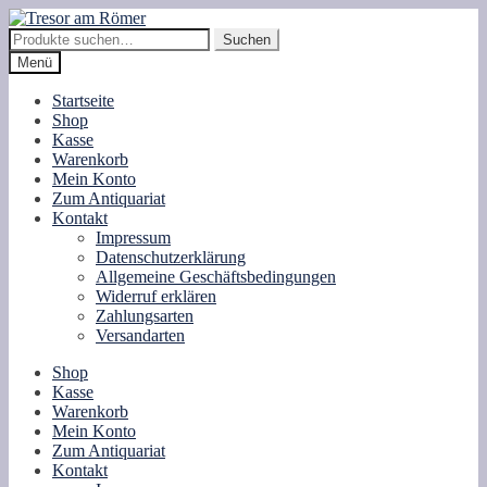
Zur
Zum
Navigation
Inhalt
Suche
Suchen
springen
springen
nach:
Menü
Startseite
Shop
Kasse
Warenkorb
Mein Konto
Zum Antiquariat
Kontakt
Impressum
Datenschutzerklärung
Allgemeine Geschäftsbedingungen
Widerruf erklären
Zahlungsarten
Versandarten
Shop
Kasse
Warenkorb
Mein Konto
Zum Antiquariat
Kontakt