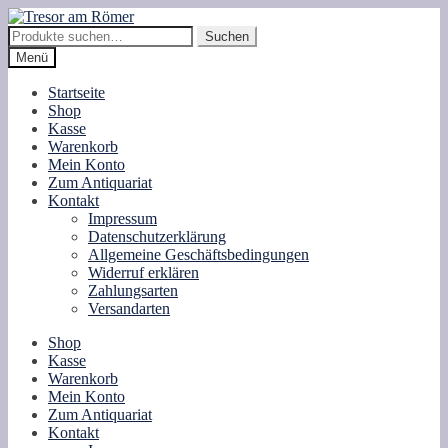
Zur
Zum
Navigation
Inhalt
Suche
Suchen
springen
springen
nach:
Menü
Startseite
Shop
Kasse
Warenkorb
Mein Konto
Zum Antiquariat
Kontakt
Impressum
Datenschutzerklärung
Allgemeine Geschäftsbedingungen
Widerruf erklären
Zahlungsarten
Versandarten
Shop
Kasse
Warenkorb
Mein Konto
Zum Antiquariat
Kontakt