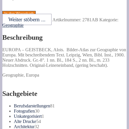
GEISTBECK,
Alois.
In den Warenkorb
Bilder-
Weiter stöbern ...
Artikelnummer:
2781AB
Kategorie:
Atlas
Geographie
zur
Geographie
Beschreibung
von
Europa.
Mit
EUROPA –
GEISTBECK, Alois.
Bilder-Atlas zur Geographie von
beschreibendem
Europa.
Mit beschreibendem Text. Leipzig, Wien, Bibl. Inst., 1900.
Text.
Neuer Abdruck. Gr.-8°. 1 nn. Bl., 184 S., 2 nn. Bl., m. 233
Menge
Holzschnitten. Original-Leineneinband, (gering beschabt).
Geographie, Europa
Sachgebiete
81
Berufsdarstellungen
81
30
Produkte
Fotografien
30
Produkte
1
Unkategorisiert
1
54
Produkt
Alte Drucke
54
32
Produkte
Architektur
32