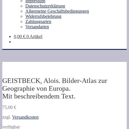
Impressum
Datenschutzerklärung
Allgemeine Geschäftsbedingungen
Widerrufsbelehrung
Zahlungsarten
Versandarten
0,00
€
0 Artikel
GEISTBECK, Alois. Bilder-Atlas zur
Geographie von Europa.
Mit beschreibendem Text.
75,00
€
zzgl.
Versandkosten
verfügbar