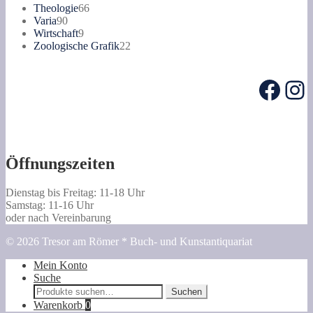
Produkte
66
Theologie
66
90
Produkte
Varia
90
Produkte
9
Wirtschaft
9
Produkte
22
Zoologische Grafik
22
Produkte
Face
In
Öffnungszeiten
Dienstag bis Freitag: 11-18 Uhr
Samstag: 11-16 Uhr
oder nach Vereinbarung
© 2026 Tresor am Römer * Buch- und Kunstantiquariat
Mein Konto
Suche
Suche
Suchen
nach:
Warenkorb
0