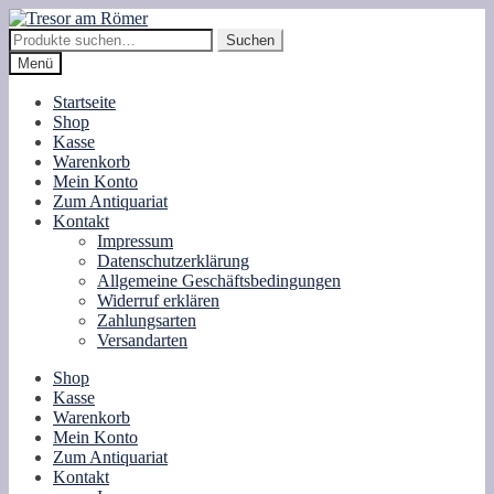
Zur
Zum
Navigation
Inhalt
Suche
Suchen
springen
springen
nach:
Menü
Startseite
Shop
Kasse
Warenkorb
Mein Konto
Zum Antiquariat
Kontakt
Impressum
Datenschutzerklärung
Allgemeine Geschäftsbedingungen
Widerruf erklären
Zahlungsarten
Versandarten
Shop
Kasse
Warenkorb
Mein Konto
Zum Antiquariat
Kontakt