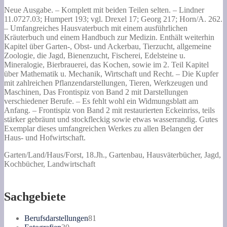
ist...
Menge
Neue Ausgabe. – Komplett mit beiden Teilen selten. – Lindner
11.0727.03; Humpert 193; vgl. Drexel 17; Georg 217; Horn/A. 262.
– Umfangreiches Hausvaterbuch mit einem ausführlichen
Kräuterbuch und einem Handbuch zur Medizin. Enthält weiterhin
Kapitel über Garten-, Obst- und Ackerbau, Tierzucht, allgemeine
Zoologie, die Jagd, Bienenzucht, Fischerei, Edelsteine u.
Mineralogie, Bierbrauerei, das Kochen, sowie im 2. Teil Kapitel
über Mathematik u. Mechanik, Wirtschaft und Recht. – Die Kupfer
mit zahlreichen Pflanzendarstellungen, Tieren, Werkzeugen und
Maschinen, Das Frontispiz von Band 2 mit Darstellungen
verschiedener Berufe. – Es fehlt wohl ein Widmungsblatt am
Anfang. – Frontispiz von Band 2 mit restaurierten Eckeinriss, teils
stärker gebräunt und stockfleckig sowie etwas wasserrandig. Gutes
Exemplar dieses umfangreichen Werkes zu allen Belangen der
Haus- und Hofwirtschaft.
Garten/Land/Haus/Forst, 18.Jh., Gartenbau, Hausväterbücher, Jagd,
Kochbücher, Landwirtschaft
Sachgebiete
81
Berufsdarstellungen
81
30
Produkte