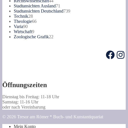
Produkte
44
Rechtswissenschaft
44
Produkte
71
Stadtansichten Ausland
71
Produkte
739
Stadtansichten Deutschland
739
28
Produkte
Technik
28
Produkte
66
Theologie
66
90
Produkte
Varia
90
Produkte
9
Wirtschaft
9
Produkte
22
Zoologische Grafik
22
Produkte
Face
In
Öffnungszeiten
Dienstag bis Freitag: 11-18 Uhr
Samstag: 11-16 Uhr
oder nach Vereinbarung
© 2026 Tresor am Römer * Buch- und Kunstantiquariat
Mein Konto