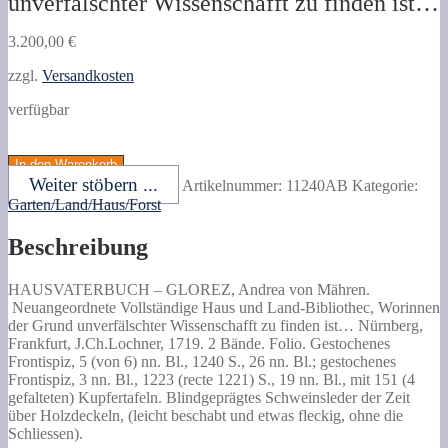
unverfälschter Wissenschafft zu finden ist…
3.200,00
€
zzgl.
Versandkosten
verfügbar
GLOREZ,
Andrea
In den Warenkorb
von
Weiter stöbern ...
Artikelnummer:
11240AB
Kategorie:
Mähren.
Garten/Land/Haus/Forst
Neuangeordnete
Vollständige
Beschreibung
Haus
und
Land-
HAUSVATERBUCH –
GLOREZ, Andrea von Mähren.
Bibliothec,
Neuangeordnete Vollständige Haus und Land-Bibliothec, Worinnen
Worinnen
der Grund unverfälschter Wissenschafft zu finden ist…
Nürnberg,
der
Frankfurt, J.Ch.Lochner, 1719. 2 Bände. Folio. Gestochenes
Grund
Frontispiz, 5 (von 6) nn. Bl., 1240 S., 26 nn. Bl.; gestochenes
unverfälschter
Frontispiz, 3 nn. Bl., 1223 (recte 1221) S., 19 nn. Bl., mit 151 (4
Wissenschafft
gefalteten) Kupfertafeln. Blindgeprägtes Schweinsleder der Zeit
zu
über Holzdeckeln, (leicht beschabt und etwas fleckig, ohne die
finden
Schliessen).