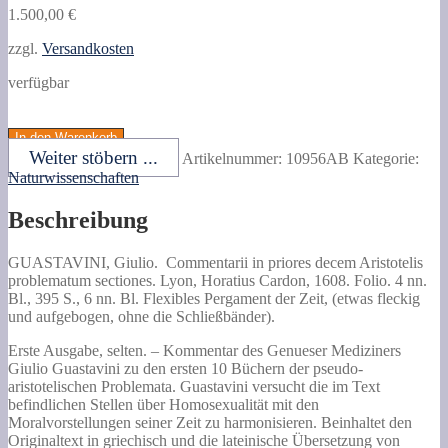
1.500,00
€
zzgl.
Versandkosten
verfügbar
GUASTAVINI,
Giulio.
In den Warenkorb
Commentarii
Weiter stöbern ...
Artikelnummer:
10956AB
Kategorie:
in
Naturwissenschaften
priores
decem
Beschreibung
Aristotelis
problematum
sectiones.
GUASTAVINI, Giulio.
Commentarii in priores decem Aristotelis
Menge
problematum sectiones.
Lyon, Horatius Cardon, 1608. Folio. 4 nn.
Bl., 395 S., 6 nn. Bl. Flexibles Pergament der Zeit, (etwas fleckig
und aufgebogen, ohne die Schließbänder).
Erste Ausgabe, selten. – Kommentar des Genueser Mediziners
Giulio Guastavini zu den ersten 10 Büchern der pseudo-
aristotelischen Problemata. Guastavini versucht die im Text
befindlichen Stellen über Homosexualität mit den
Moralvorstellungen seiner Zeit zu harmonisieren. Beinhaltet den
Originaltext in griechisch und die lateinische Übersetzung von