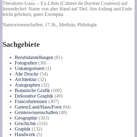
Theodorus Gaza. – Ex-Libris (Cabinet du Docteur Coutenot) auf
Innendeckel. Name von alter Hand auf Titel. Am Anfang und Ende
leicht gebräunt, gutes Exemplar.
Naturwissenschaften, 17.Jh., Medizin, Philologie
Sachgebiete
81
Berufsdarstellungen
81
30
Produkte
Fotografien
30
Produkte
1
Unkategorisiert
1
54
Produkt
Alte Drucke
54
32
Produkte
Architektur
32
Produkte
32
Autographen
32
Produkte
100
Botanische Grafik
100
Produkte
49
Dekorative Graphik
49
307
Produkte
Francofurtensien
307
Produkte
64
Garten/Land/Haus/Forst
64
48
Produkte
Geisteswissenschaften
48
303
Produkte
Geographie
303
116
Produkte
Geschichte
116
132
Produkte
Graphik
132
5
Produkte
Handwerk
5