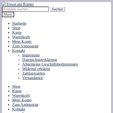
Zur
Zum
Navigation
Inhalt
Suche
Suchen
springen
springen
nach:
Menü
Startseite
Shop
Kasse
Warenkorb
Mein Konto
Zum Antiquariat
Kontakt
Impressum
Datenschutzerklärung
Allgemeine Geschäftsbedingungen
Widerruf erklären
Zahlungsarten
Versandarten
Shop
Kasse
Warenkorb
Mein Konto
Zum Antiquariat
Kontakt