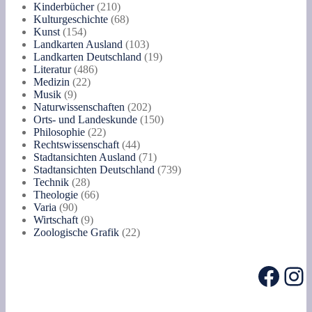
Produkte
210
Kinderbücher
210
Produkte
68
Kulturgeschichte
68
154
Produkte
Kunst
154
Produkte
103
Landkarten Ausland
103
Produkte
19
Landkarten Deutschland
19
486
Produkte
Literatur
486
22
Produkte
Medizin
22
9
Produkte
Musik
9
Produkte
202
Naturwissenschaften
202
Produkte
150
Orts- und Landeskunde
150
22
Produkte
Philosophie
22
Produkte
44
Rechtswissenschaft
44
Produkte
71
Stadtansichten Ausland
71
Produkte
739
Stadtansichten Deutschland
739
28
Produkte
Technik
28
Produkte
66
Theologie
66
90
Produkte
Varia
90
Produkte
9
Wirtschaft
9
Produkte
22
Zoologische Grafik
22
Produkte
Face
In