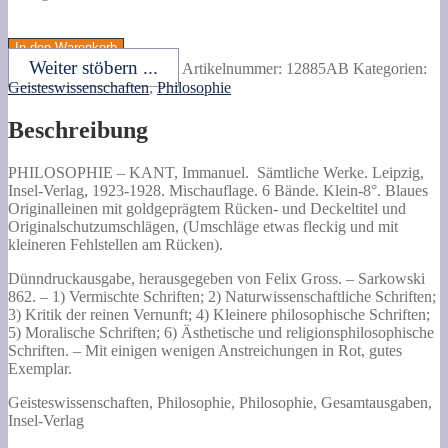
KANT,
Immanuel.
In den Warenkorb
Sämtliche
Weiter stöbern ...
Artikelnummer:
12885AB
Kategorien:
Werke.
Geisteswissenschaften
,
Philosophie
Menge
Beschreibung
PHILOSOPHIE –
KANT, Immanuel.
Sämtliche Werke.
Leipzig,
Insel-Verlag, 1923-1928. Mischauflage. 6 Bände. Klein-8°. Blaues
Originalleinen mit goldgeprägtem Rücken- und Deckeltitel und
Originalschutzumschlägen, (Umschläge etwas fleckig und mit
kleineren Fehlstellen am Rücken).
Dünndruckausgabe, herausgegeben von Felix Gross. – Sarkowski
862. – 1) Vermischte Schriften; 2) Naturwissenschaftliche Schriften;
3) Kritik der reinen Vernunft; 4) Kleinere philosophische Schriften;
5) Moralische Schriften; 6) Ästhetische und religionsphilosophische
Schriften. – Mit einigen wenigen Anstreichungen in Rot, gutes
Exemplar.
Geisteswissenschaften, Philosophie, Philosophie, Gesamtausgaben,
Insel-Verlag