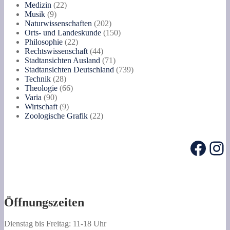
22
Produkte
Medizin
22
9
Produkte
Musik
9
Produkte
202
Naturwissenschaften
202
Produkte
150
Orts- und Landeskunde
150
22
Produkte
Philosophie
22
Produkte
44
Rechtswissenschaft
44
Produkte
71
Stadtansichten Ausland
71
Produkte
739
Stadtansichten Deutschland
739
28
Produkte
Technik
28
Produkte
66
Theologie
66
90
Produkte
Varia
90
Produkte
9
Wirtschaft
9
Produkte
22
Zoologische Grafik
22
Produkte
Face
In
Öffnungszeiten
Dienstag bis Freitag: 11-18 Uhr