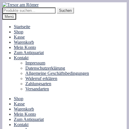
Zur
Zum
Navigation
Inhalt
Suche
Suchen
springen
springen
nach:
Menü
Startseite
Shop
Kasse
Warenkorb
Mein Konto
Zum Antiquariat
Kontakt
Impressum
Datenschutzerklärung
Allgemeine Geschäftsbedingungen
Widerruf erklären
Zahlungsarten
Versandarten
Shop
Kasse
Warenkorb
Mein Konto
Zum Antiquariat
Kontakt