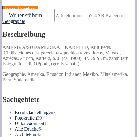
KARFELD,
Kurt
In den Warenkorb
Peter.
Weiter stöbern ...
Artikelnummer:
5550AB
Kategorie:
Civilizaciones
Geographie
desaparecidas
-
Beschreibung
pueblos
vivos.
Incas,
AMERIKA/SÜDAMERIKA –
KARFELD, Kurt Peter.
Mayas
Civilizaciones desaparecidas – pueblos vivos.
Incas, Mayas y
y
Aztecas. Zürich, Karfeld, o. J. (ca. 1960). 4°. 79 S., m. zahlr. farb.
Aztecas.
Fotografien. Ill. OPpbd., (ger. beschabt).
Menge
Geographie, Amerika, Ecuador, Indianer, Mexiko, Mittelamerika,
Peru, Südamerika
Sachgebiete
81
Berufsdarstellungen
81
30
Produkte
Fotografien
30
Produkte
1
Unkategorisiert
1
54
Produkt
Alte Drucke
54
32
Produkte
Architektur
32