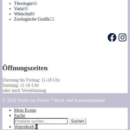
Produkte
66
Theologie
66
90
Produkte
Varia
90
Produkte
9
Wirtschaft
9
Produkte
22
Zoologische Grafik
22
Produkte
Face
In
Öffnungszeiten
Dienstag bis Freitag: 11-18 Uhr
Samstag: 11-16 Uhr
oder nach Vereinbarung
© 2026 Tresor am Römer * Buch- und Kunstantiquariat
Mein Konto
Suche
Suche
Suchen
nach:
Warenkorb
0