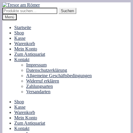
Zur
Zum
Navigation
Inhalt
Suche
Suchen
springen
springen
nach:
Menü
Startseite
Shop
Kasse
Warenkorb
Mein Konto
Zum Antiquariat
Kontakt
Impressum
Datenschutzerklärung
Allgemeine Geschäftsbedingungen
Widerruf erklären
Zahlungsarten
Versandarten
Shop
Kasse
Warenkorb
Mein Konto
Zum Antiquariat
Kontakt