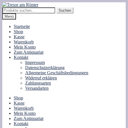
Zur
Zum
Navigation
Inhalt
Suche
Suchen
springen
springen
nach:
Menü
Startseite
Shop
Kasse
Warenkorb
Mein Konto
Zum Antiquariat
Kontakt
Impressum
Datenschutzerklärung
Allgemeine Geschäftsbedingungen
Widerruf erklären
Zahlungsarten
Versandarten
Shop
Kasse
Warenkorb
Mein Konto
Zum Antiquariat
Kontakt