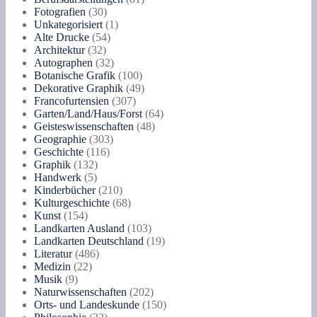
Menge
30
Produkte
Fotografien
30
Produkte
1
Unkategorisiert
1
54
Produkt
Alte Drucke
54
32
Produkte
Architektur
32
Produkte
32
Autographen
32
Produkte
100
Botanische Grafik
100
Produkte
49
Dekorative Graphik
49
307
Produkte
Francofurtensien
307
Produkte
64
Garten/Land/Haus/Forst
64
48
Produkte
Geisteswissenschaften
48
303
Produkte
Geographie
303
116
Produkte
Geschichte
116
132
Produkte
Graphik
132
5
Produkte
Handwerk
5
Produkte
210
Kinderbücher
210
Produkte
68
Kulturgeschichte
68
154
Produkte
Kunst
154
Produkte
103
Landkarten Ausland
103
Produkte
19
Landkarten Deutschland
19
486
Produkte
Literatur
486
22
Produkte
Medizin
22
9
Produkte
Musik
9
Produkte
202
Naturwissenschaften
202
Produkte
150
Orts- und Landeskunde
150
22
Produkte