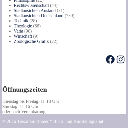
Philosophie
22
Produkte
44
Rechtswissenschaft
44
Produkte
71
Stadtansichten Ausland
71
Produkte
739
Stadtansichten Deutschland
739
28
Produkte
Technik
28
Produkte
66
Theologie
66
90
Produkte
Varia
90
Produkte
9
Wirtschaft
9
Produkte
22
Zoologische Grafik
22
Produkte
Face
In
Öffnungszeiten
Dienstag bis Freitag: 11-18 Uhr
Samstag: 11-16 Uhr
oder nach Vereinbarung
© 2026 Tresor am Römer * Buch- und Kunstantiquariat