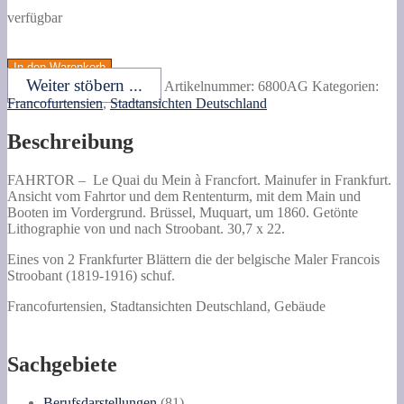
verfügbar
Le
Quai
In den Warenkorb
du
Weiter stöbern ...
Artikelnummer:
6800AG
Kategorien:
Mein
Francofurtensien
,
Stadtansichten Deutschland
à
Francfort.
Beschreibung
Mainufer
in
Frankfurt.
FAHRTOR –
Le Quai du Mein à Francfort. Mainufer in Frankfurt.
Ansicht
Ansicht vom Fahrtor und dem Rententurm, mit dem Main und
vom
Booten im Vordergrund.
Brüssel, Muquart, um 1860. Getönte
Fahrtor
Lithographie von und nach Stroobant. 30,7 x 22.
und
dem
Eines von 2 Frankfurter Blättern die der belgische Maler Francois
Rententurm,
Stroobant (1819-1916) schuf.
mit
Francofurtensien, Stadtansichten Deutschland, Gebäude
dem
Main
und
Booten
Sachgebiete
im
Vordergrund.
81
Berufsdarstellungen
81