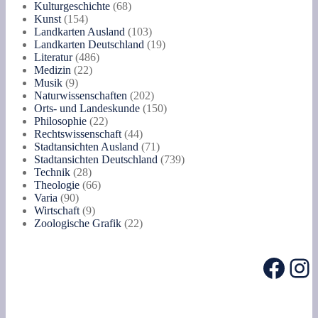
Produkte
68
Kulturgeschichte
68
154
Produkte
Kunst
154
Produkte
103
Landkarten Ausland
103
Produkte
19
Landkarten Deutschland
19
486
Produkte
Literatur
486
22
Produkte
Medizin
22
9
Produkte
Musik
9
Produkte
202
Naturwissenschaften
202
Produkte
150
Orts- und Landeskunde
150
22
Produkte
Philosophie
22
Produkte
44
Rechtswissenschaft
44
Produkte
71
Stadtansichten Ausland
71
Produkte
739
Stadtansichten Deutschland
739
28
Produkte
Technik
28
Produkte
66
Theologie
66
90
Produkte
Varia
90
Produkte
9
Wirtschaft
9
Produkte
22
Zoologische Grafik
22
Produkte
Face
In