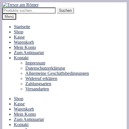
Zur
Zum
Navigation
Inhalt
Suche
Suchen
springen
springen
nach:
Menü
Startseite
Shop
Kasse
Warenkorb
Mein Konto
Zum Antiquariat
Kontakt
Impressum
Datenschutzerklärung
Allgemeine Geschäftsbedingungen
Widerruf erklären
Zahlungsarten
Versandarten
Shop
Kasse
Warenkorb
Mein Konto
Zum Antiquariat
Kontakt