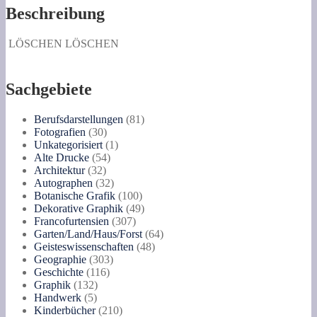
Beschreibung
LÖSCHEN
LÖSCHEN
Sachgebiete
81
Berufsdarstellungen
81
30
Produkte
Fotografien
30
Produkte
1
Unkategorisiert
1
54
Produkt
Alte Drucke
54
32
Produkte
Architektur
32
Produkte
32
Autographen
32
Produkte
100
Botanische Grafik
100
Produkte
49
Dekorative Graphik
49
307
Produkte
Francofurtensien
307
Produkte
64
Garten/Land/Haus/Forst
64
48
Produkte
Geisteswissenschaften
48
303
Produkte
Geographie
303
116
Produkte
Geschichte
116
132
Produkte
Graphik
132
5
Produkte
Handwerk
5
Produkte
210
Kinderbücher
210