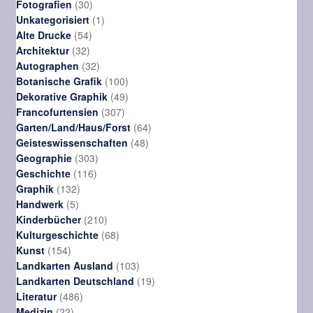
30
Produkte
Fotografien
30
Produkte
1
Unkategorisiert
1
54
Produkt
Alte Drucke
54
32
Produkte
Architektur
32
Produkte
32
Autographen
32
Produkte
100
Botanische Grafik
100
Produkte
49
Dekorative Graphik
49
307
Produkte
Francofurtensien
307
Produkte
64
Garten/Land/Haus/Forst
64
48
Produkte
Geisteswissenschaften
48
303
Produkte
Geographie
303
116
Produkte
Geschichte
116
132
Produkte
Graphik
132
5
Produkte
Handwerk
5
Produkte
210
Kinderbücher
210
Produkte
68
Kulturgeschichte
68
154
Produkte
Kunst
154
Produkte
103
Landkarten Ausland
103
Produkte
19
Landkarten Deutschland
19
486
Produkte
Literatur
486
22
Produkte
Medizin
22