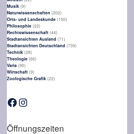
9
Produkte
Musik
9
Produkte
202
Naturwissenschaften
202
Produkte
150
Orts- und Landeskunde
150
22
Produkte
Philosophie
22
Produkte
44
Rechtswissenschaft
44
Produkte
71
Stadtansichten Ausland
71
Produkte
739
Stadtansichten Deutschland
739
28
Produkte
Technik
28
Produkte
66
Theologie
66
90
Produkte
Varia
90
Produkte
9
Wirtschaft
9
Produkte
22
Zoologische Grafik
22
Produkte
Facebook
Instagram
Öffnungszeiten