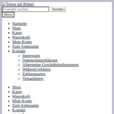
Zur
Zum
Navigation
Inhalt
Suche
Suchen
springen
springen
nach:
Menü
Startseite
Shop
Kasse
Warenkorb
Mein Konto
Zum Antiquariat
Kontakt
Impressum
Datenschutzerklärung
Allgemeine Geschäftsbedingungen
Widerruf erklären
Zahlungsarten
Versandarten
Shop
Kasse
Warenkorb
Mein Konto
Zum Antiquariat
Kontakt