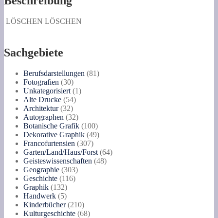
Beschreibung
LÖSCHEN
LÖSCHEN
Sachgebiete
81
Berufsdarstellungen
81
30
Produkte
Fotografien
30
Produkte
1
Unkategorisiert
1
54
Produkt
Alte Drucke
54
32
Produkte
Architektur
32
Produkte
32
Autographen
32
Produkte
100
Botanische Grafik
100
Produkte
49
Dekorative Graphik
49
307
Produkte
Francofurtensien
307
Produkte
64
Garten/Land/Haus/Forst
64
48
Produkte
Geisteswissenschaften
48
303
Produkte
Geographie
303
116
Produkte
Geschichte
116
132
Produkte
Graphik
132
5
Produkte
Handwerk
5
Produkte
210
Kinderbücher
210
Produkte
68
Kulturgeschichte
68