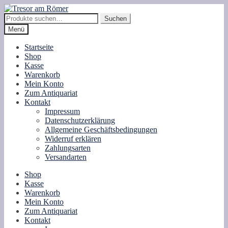
Zur
Zum
Navigation
Inhalt
Suche
Suchen
springen
springen
nach:
Menü
Startseite
Shop
Kasse
Warenkorb
Mein Konto
Zum Antiquariat
Kontakt
Impressum
Datenschutzerklärung
Allgemeine Geschäftsbedingungen
Widerruf erklären
Zahlungsarten
Versandarten
Shop
Kasse
Warenkorb
Mein Konto
Zum Antiquariat
Kontakt