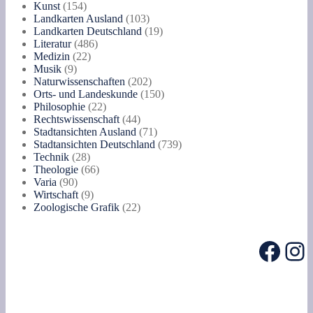
154
Produkte
Kunst
154
Produkte
103
Landkarten Ausland
103
Produkte
19
Landkarten Deutschland
19
486
Produkte
Literatur
486
22
Produkte
Medizin
22
9
Produkte
Musik
9
Produkte
202
Naturwissenschaften
202
Produkte
150
Orts- und Landeskunde
150
22
Produkte
Philosophie
22
Produkte
44
Rechtswissenschaft
44
Produkte
71
Stadtansichten Ausland
71
Produkte
739
Stadtansichten Deutschland
739
28
Produkte
Technik
28
Produkte
66
Theologie
66
90
Produkte
Varia
90
Produkte
9
Wirtschaft
9
Produkte
22
Zoologische Grafik
22
Produkte
Face
In