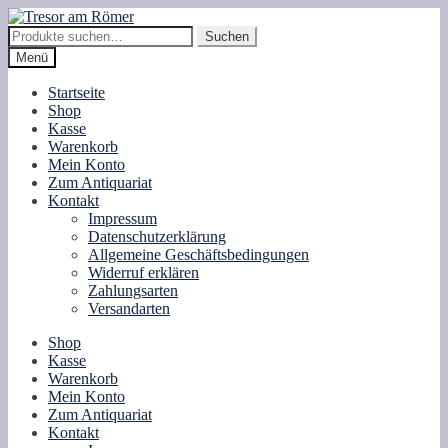
Zur
Zum
Navigation
Inhalt
Suche
Suchen
springen
springen
nach:
Menü
Startseite
Shop
Kasse
Warenkorb
Mein Konto
Zum Antiquariat
Kontakt
Impressum
Datenschutzerklärung
Allgemeine Geschäftsbedingungen
Widerruf erklären
Zahlungsarten
Versandarten
Shop
Kasse
Warenkorb
Mein Konto
Zum Antiquariat
Kontakt