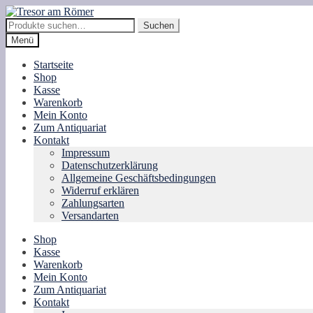
Zur
Zum
Navigation
Inhalt
Suche
Suchen
springen
springen
nach:
Menü
Startseite
Shop
Kasse
Warenkorb
Mein Konto
Zum Antiquariat
Kontakt
Impressum
Datenschutzerklärung
Allgemeine Geschäftsbedingungen
Widerruf erklären
Zahlungsarten
Versandarten
Shop
Kasse
Warenkorb
Mein Konto
Zum Antiquariat
Kontakt