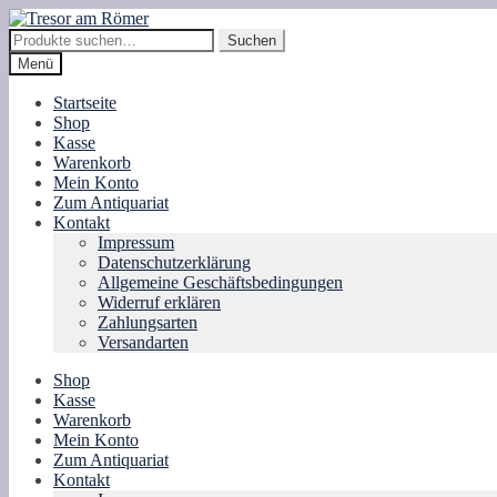
Zur
Zum
Navigation
Inhalt
Suche
Suchen
springen
springen
nach:
Menü
Startseite
Shop
Kasse
Warenkorb
Mein Konto
Zum Antiquariat
Kontakt
Impressum
Datenschutzerklärung
Allgemeine Geschäftsbedingungen
Widerruf erklären
Zahlungsarten
Versandarten
Shop
Kasse
Warenkorb
Mein Konto
Zum Antiquariat
Kontakt