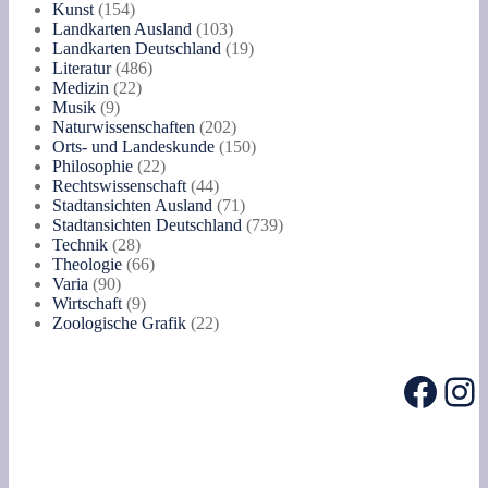
154
Produkte
Kunst
154
Produkte
103
Landkarten Ausland
103
Produkte
19
Landkarten Deutschland
19
486
Produkte
Literatur
486
22
Produkte
Medizin
22
9
Produkte
Musik
9
Produkte
202
Naturwissenschaften
202
Produkte
150
Orts- und Landeskunde
150
22
Produkte
Philosophie
22
Produkte
44
Rechtswissenschaft
44
Produkte
71
Stadtansichten Ausland
71
Produkte
739
Stadtansichten Deutschland
739
28
Produkte
Technik
28
Produkte
66
Theologie
66
90
Produkte
Varia
90
Produkte
9
Wirtschaft
9
Produkte
22
Zoologische Grafik
22
Produkte
Face
In