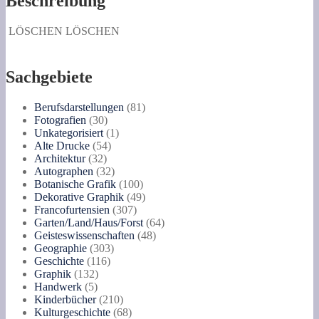
Beschreibung
LÖSCHEN
LÖSCHEN
Sachgebiete
81
Berufsdarstellungen
81
30
Produkte
Fotografien
30
Produkte
1
Unkategorisiert
1
54
Produkt
Alte Drucke
54
32
Produkte
Architektur
32
Produkte
32
Autographen
32
Produkte
100
Botanische Grafik
100
Produkte
49
Dekorative Graphik
49
307
Produkte
Francofurtensien
307
Produkte
64
Garten/Land/Haus/Forst
64
48
Produkte
Geisteswissenschaften
48
303
Produkte
Geographie
303
116
Produkte
Geschichte
116
132
Produkte
Graphik
132
5
Produkte
Handwerk
5
Produkte
210
Kinderbücher
210
Produkte
68
Kulturgeschichte
68