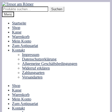
Zur
Zum
Navigation
Inhalt
Suche
Suchen
springen
springen
nach:
Menü
Startseite
Shop
Kasse
Warenkorb
Mein Konto
Zum Antiquariat
Kontakt
Impressum
Datenschutzerklärung
Allgemeine Geschäftsbedingungen
Widerruf erklären
Zahlungsarten
Versandarten
Shop
Kasse
Warenkorb
Mein Konto
Zum Antiquariat
Kontakt