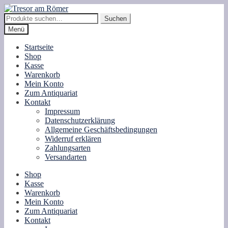
Zur
Zum
Navigation
Inhalt
Suche
Suchen
springen
springen
nach:
Menü
Startseite
Shop
Kasse
Warenkorb
Mein Konto
Zum Antiquariat
Kontakt
Impressum
Datenschutzerklärung
Allgemeine Geschäftsbedingungen
Widerruf erklären
Zahlungsarten
Versandarten
Shop
Kasse
Warenkorb
Mein Konto
Zum Antiquariat
Kontakt