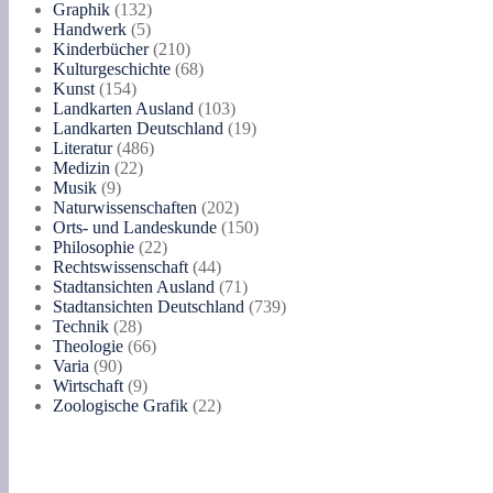
132
Produkte
Graphik
132
5
Produkte
Handwerk
5
Produkte
210
Kinderbücher
210
Produkte
68
Kulturgeschichte
68
154
Produkte
Kunst
154
Produkte
103
Landkarten Ausland
103
Produkte
19
Landkarten Deutschland
19
486
Produkte
Literatur
486
22
Produkte
Medizin
22
9
Produkte
Musik
9
Produkte
202
Naturwissenschaften
202
Produkte
150
Orts- und Landeskunde
150
22
Produkte
Philosophie
22
Produkte
44
Rechtswissenschaft
44
Produkte
71
Stadtansichten Ausland
71
Produkte
739
Stadtansichten Deutschland
739
28
Produkte
Technik
28
Produkte
66
Theologie
66
90
Produkte
Varia
90
Produkte
9
Wirtschaft
9
Produkte
22
Zoologische Grafik
22
Produkte