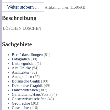
Weiter stöbern ...
Artikelnummer:
11586AB
Beschreibung
LÖSCHEN
LÖSCHEN
Sachgebiete
81
Berufsdarstellungen
81
30
Produkte
Fotografien
30
Produkte
1
Unkategorisiert
1
54
Produkt
Alte Drucke
54
32
Produkte
Architektur
32
Produkte
32
Autographen
32
Produkte
100
Botanische Grafik
100
Produkte
49
Dekorative Graphik
49
307
Produkte
Francofurtensien
307
Produkte
64
Garten/Land/Haus/Forst
64
48
Produkte
Geisteswissenschaften
48
303
Produkte
Geographie
303
116
Produkte
Geschichte
116