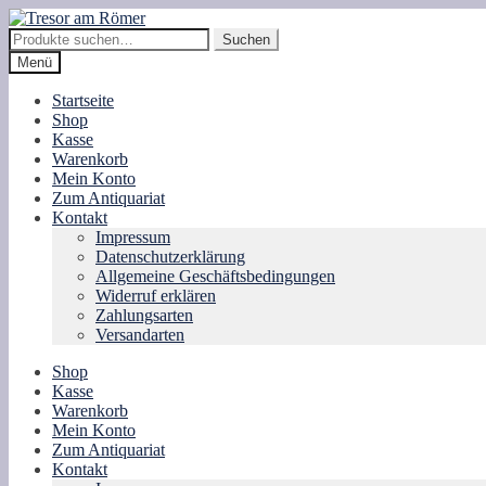
Zur
Zum
Navigation
Inhalt
Suche
Suchen
springen
springen
nach:
Menü
Startseite
Shop
Kasse
Warenkorb
Mein Konto
Zum Antiquariat
Kontakt
Impressum
Datenschutzerklärung
Allgemeine Geschäftsbedingungen
Widerruf erklären
Zahlungsarten
Versandarten
Shop
Kasse
Warenkorb
Mein Konto
Zum Antiquariat
Kontakt