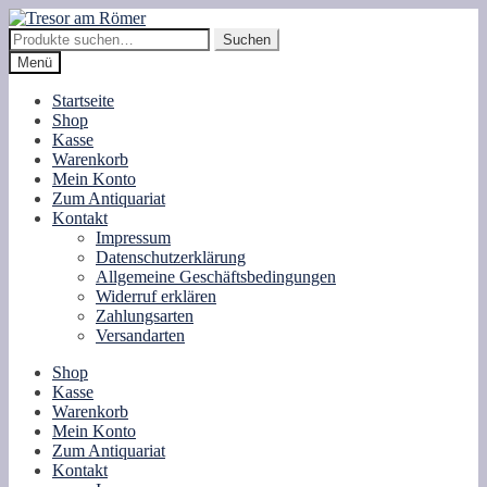
Zur
Zum
Navigation
Inhalt
Suche
Suchen
springen
springen
nach:
Menü
Startseite
Shop
Kasse
Warenkorb
Mein Konto
Zum Antiquariat
Kontakt
Impressum
Datenschutzerklärung
Allgemeine Geschäftsbedingungen
Widerruf erklären
Zahlungsarten
Versandarten
Shop
Kasse
Warenkorb
Mein Konto
Zum Antiquariat
Kontakt