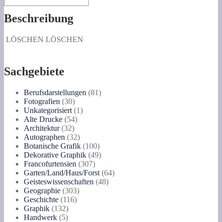
Beschreibung
LÖSCHEN
LÖSCHEN
Sachgebiete
81
Berufsdarstellungen
81
30
Produkte
Fotografien
30
Produkte
1
Unkategorisiert
1
54
Produkt
Alte Drucke
54
32
Produkte
Architektur
32
Produkte
32
Autographen
32
Produkte
100
Botanische Grafik
100
Produkte
49
Dekorative Graphik
49
307
Produkte
Francofurtensien
307
Produkte
64
Garten/Land/Haus/Forst
64
48
Produkte
Geisteswissenschaften
48
303
Produkte
Geographie
303
116
Produkte
Geschichte
116
132
Produkte
Graphik
132
5
Produkte
Handwerk
5