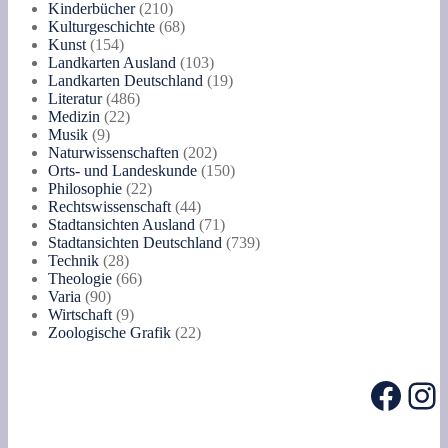
Produkte
210
Kinderbücher
210
Produkte
68
Kulturgeschichte
68
154
Produkte
Kunst
154
Produkte
103
Landkarten Ausland
103
Produkte
19
Landkarten Deutschland
19
486
Produkte
Literatur
486
22
Produkte
Medizin
22
9
Produkte
Musik
9
Produkte
202
Naturwissenschaften
202
Produkte
150
Orts- und Landeskunde
150
22
Produkte
Philosophie
22
Produkte
44
Rechtswissenschaft
44
Produkte
71
Stadtansichten Ausland
71
Produkte
739
Stadtansichten Deutschland
739
28
Produkte
Technik
28
Produkte
66
Theologie
66
90
Produkte
Varia
90
Produkte
9
Wirtschaft
9
Produkte
22
Zoologische Grafik
22
Produkte
Face
In