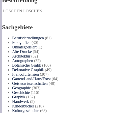
Beschreibung
LÖSCHEN
LÖSCHEN
Sachgebiete
81
Berufsdarstellungen
81
30
Produkte
Fotografien
30
Produkte
1
Unkategorisiert
1
54
Produkt
Alte Drucke
54
32
Produkte
Architektur
32
Produkte
32
Autographen
32
Produkte
100
Botanische Grafik
100
Produkte
49
Dekorative Graphik
49
307
Produkte
Francofurtensien
307
Produkte
64
Garten/Land/Haus/Forst
64
48
Produkte
Geisteswissenschaften
48
303
Produkte
Geographie
303
116
Produkte
Geschichte
116
132
Produkte
Graphik
132
5
Produkte
Handwerk
5
Produkte
210
Kinderbücher
210
Produkte
68
Kulturgeschichte
68