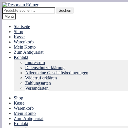
Zur
Zum
Navigation
Inhalt
Suche
Suchen
springen
springen
nach:
Menü
Startseite
Shop
Kasse
Warenkorb
Mein Konto
Zum Antiquariat
Kontakt
Impressum
Datenschutzerklärung
Allgemeine Geschäftsbedingungen
Widerruf erklären
Zahlungsarten
Versandarten
Shop
Kasse
Warenkorb
Mein Konto
Zum Antiquariat
Kontakt