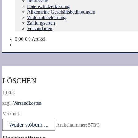
Impressum
Datenschutzerklärung
Allgemeine Geschäftsbedingungen
Widerrufsbelehrung
Zahlungsarten
Versandarten
0,00
€
0 Artikel
LÖSCHEN
1,00
€
zzgl.
Versandkosten
Verkauft!
Weiter stöbern ...
Artikelnummer:
57BG