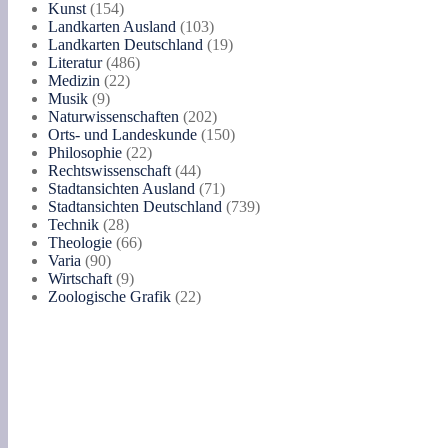
154
Produkte
Kunst
154
Produkte
103
Landkarten Ausland
103
Produkte
19
Landkarten Deutschland
19
486
Produkte
Literatur
486
22
Produkte
Medizin
22
9
Produkte
Musik
9
Produkte
202
Naturwissenschaften
202
Produkte
150
Orts- und Landeskunde
150
22
Produkte
Philosophie
22
Produkte
44
Rechtswissenschaft
44
Produkte
71
Stadtansichten Ausland
71
Produkte
739
Stadtansichten Deutschland
739
28
Produkte
Technik
28
Produkte
66
Theologie
66
90
Produkte
Varia
90
Produkte
9
Wirtschaft
9
Produkte
22
Zoologische Grafik
22
Produkte