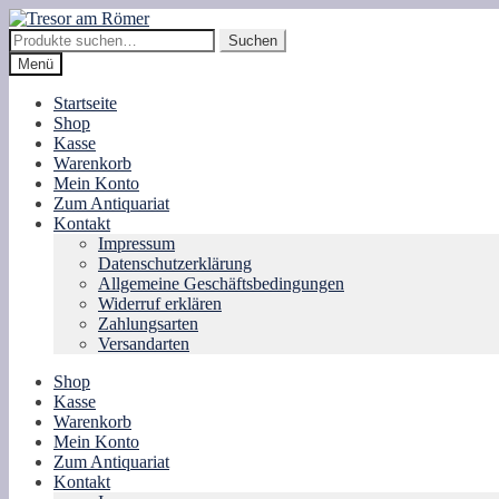
Zur
Zum
Navigation
Inhalt
Suche
Suchen
springen
springen
nach:
Menü
Startseite
Shop
Kasse
Warenkorb
Mein Konto
Zum Antiquariat
Kontakt
Impressum
Datenschutzerklärung
Allgemeine Geschäftsbedingungen
Widerruf erklären
Zahlungsarten
Versandarten
Shop
Kasse
Warenkorb
Mein Konto
Zum Antiquariat
Kontakt