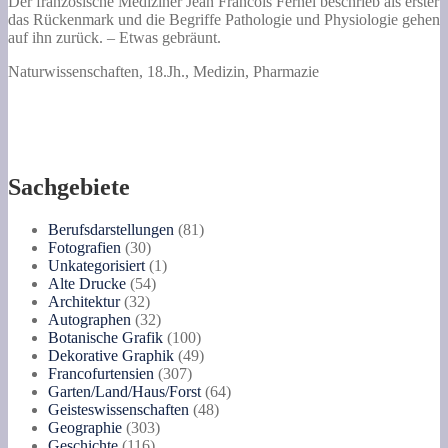
Der französische Mediziner Jean Francois Fernel beschrieb als erster
und
das Rückenmark und die Begriffe Pathologie und Physiologie gehen
gut
auf ihn zurück. – Etwas gebräunt.
befundene
Recepte
Naturwissenschaften, 18.Jh., Medizin, Pharmazie
und
Artzney-
Mittel
...
allerhand
Kranckheiten,
Sachgebiete
Gebrechen
und
Schwachheiten
81
Berufsdarstellungen
81
des
30
Produkte
Fotografien
30
menschlichen
Produkte
1
Unkategorisiert
1
Leibes,
54
Produkt
Alte Drucke
54
innerlich
32
Produkte
Architektur
32
und
Produkte
32
Autographen
32
äusserlich
Produkte
100
Botanische Grafik
100
zu
Produkte
49
Dekorative Graphik
49
heilen...
307
Produkte
Francofurtensien
307
aus
Produkte
64
Garten/Land/Haus/Forst
64
dem
48
Produkte
Geisteswissenschaften
48
Englischen
303
Produkte
Geographie
303
ins
116
Produkte
Geschichte
116