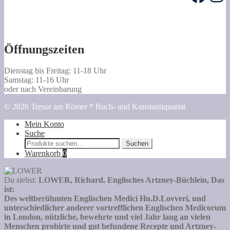
Öffnungszeiten
Dienstag bis Freitag: 11-18 Uhr
Samstag: 11-16 Uhr
oder nach Vereinbarung
© 2026 Tresor am Römer * Buch- und Kunstantiquariat
Mein Konto
Suche
Suche
Suchen
nach:
Warenkorb
0
Du siehst:
LOWER, Richard. Englisches Artzney-Büchlein, Das
ist:
Des weltberühmten Englischen Medici Hn.D.Lovveri, und
unterschiedlicher anderer vortrefflichen Englischen Medicorum
in London, nützliche, bewehrte und viel Jahr lang an vielen
Menschen probirte und gut befundene Recepte und Artzney-