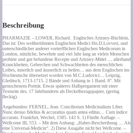
Das
ist:
Des
weltberühmten
Englischen
Beschreibung
Medici
Hn.D.Lovveri,
und
PHARMAZIE –
LOWER, Richard.
Englisches Artzney-Büchlein,
unterschiedlicher
Das ist:
Des weltberühmten Englischen Medici Hn.D.Lovveri, und
anderer
unterschiedlicher anderer vortrefflichen Englischen Medicorum in
vortrefflichen
London, nützliche, bewehrte und viel Jahr lang an vielen Menschen
Englischen
probirte und gut befundene Recepte und Artzney-Mittel … allerhand
Medicorum
Kranckheiten, Gebrechen und Schwachheiten des menschlichen
in
Leibes, innerlich und äusserlich zu heilen… aus dem Englischen ins
London,
Hochteutsche übersetzet worden von M.C.Ludovici… Leipzig,
nützliche,
Gleditsch, 1713-1715. 2 Bände und Anhang in 1 Band. 8°. Mit
bewehrte
gestochenem Porträt. Etwas späteres Halbpergament mit einer
und
Textseite des. 17 Jahrhunderts als Deckelbezugspapier, (gering
viel
fleckig).
Jahr
Angebunden: FERNEL, Jean. Conciliorum Medicinalium Liber.
lang
Nunc denuo fidelius & accuratius quam antea editus… Cum indice
an
accurato. Frankfurt, Wechel, 1585. 143 S. 1) Fünfte Auflage. –
vielen
Wellcome III, 553. – Mit dem Anhang: „Haber-Beschreibung … Als
Menschen
eine Universal-Medicin“. 2) Diese Ausgabe nicht bei Wellcome. –
probirte