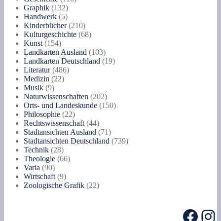
Hochteutsche
132
Produkte
Graphik
132
übersetzet
5
Produkte
Handwerk
5
worden
Produkte
210
Kinderbücher
210
von
Produkte
68
Kulturgeschichte
68
M.C.Ludovici...
154
Produkte
Kunst
154
Menge
Produkte
103
Landkarten Ausland
103
Produkte
19
Landkarten Deutschland
19
486
Produkte
Literatur
486
22
Produkte
Medizin
22
9
Produkte
Musik
9
Produkte
202
Naturwissenschaften
202
Produkte
150
Orts- und Landeskunde
150
22
Produkte
Philosophie
22
Produkte
44
Rechtswissenschaft
44
Produkte
71
Stadtansichten Ausland
71
Produkte
739
Stadtansichten Deutschland
739
28
Produkte
Technik
28
Produkte
66
Theologie
66
90
Produkte
Varia
90
Produkte
9
Wirtschaft
9
Produkte
22
Zoologische Grafik
22
Produkte
Face
In