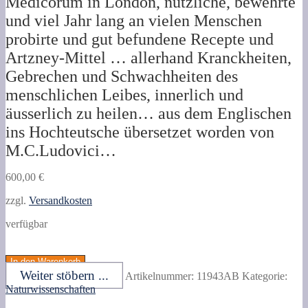
Medicorum in London, nützliche, bewehrte
und viel Jahr lang an vielen Menschen
probirte und gut befundene Recepte und
Artzney-Mittel … allerhand Kranckheiten,
Gebrechen und Schwachheiten des
menschlichen Leibes, innerlich und
äusserlich zu heilen… aus dem Englischen
ins Hochteutsche übersetzet worden von
M.C.Ludovici…
600,00
€
zzgl.
Versandkosten
verfügbar
LOWER,
Richard.
In den Warenkorb
Englisches
Weiter stöbern ...
Artikelnummer:
11943AB
Kategorie:
Artzney-
Naturwissenschaften
Büchlein,