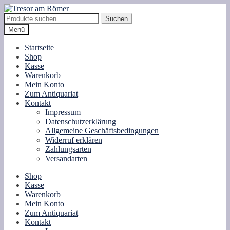
Zur
Zum
Navigation
Inhalt
Suche
Suchen
springen
springen
nach:
Menü
Startseite
Shop
Kasse
Warenkorb
Mein Konto
Zum Antiquariat
Kontakt
Impressum
Datenschutzerklärung
Allgemeine Geschäftsbedingungen
Widerruf erklären
Zahlungsarten
Versandarten
Shop
Kasse
Warenkorb
Mein Konto
Zum Antiquariat
Kontakt