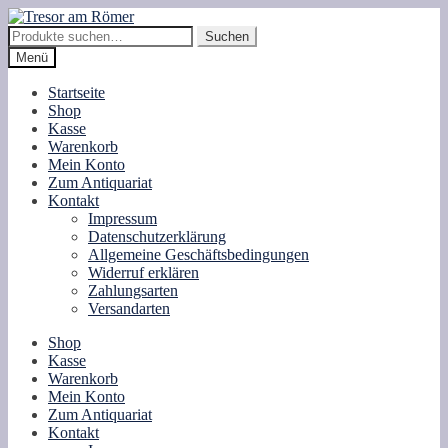
Zur
Zum
Navigation
Inhalt
Suche
Suchen
springen
springen
nach:
Menü
Startseite
Shop
Kasse
Warenkorb
Mein Konto
Zum Antiquariat
Kontakt
Impressum
Datenschutzerklärung
Allgemeine Geschäftsbedingungen
Widerruf erklären
Zahlungsarten
Versandarten
Shop
Kasse
Warenkorb
Mein Konto
Zum Antiquariat
Kontakt