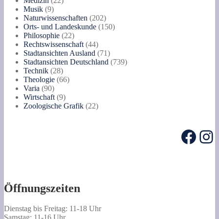
Medizin
22
9
Produkte
Musik
9
Produkte
202
Naturwissenschaften
202
Produkte
150
Orts- und Landeskunde
150
22
Produkte
Philosophie
22
Produkte
44
Rechtswissenschaft
44
Produkte
71
Stadtansichten Ausland
71
Produkte
739
Stadtansichten Deutschland
739
28
Produkte
Technik
28
Produkte
66
Theologie
66
90
Produkte
Varia
90
Produkte
9
Wirtschaft
9
Produkte
22
Zoologische Grafik
22
Produkte
Face
In
Öffnungszeiten
Dienstag bis Freitag: 11-18 Uhr
Samstag: 11-16 Uhr