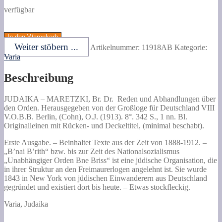
verfügbar
MARETZKI,
Br.
In den Warenkorb
Dr.
Weiter stöbern ...
Artikelnummer:
11918AB
Kategorie:
Reden
Varia
und
Abhandlungen
Beschreibung
über
den
Orden.
JUDAIKA –
MARETZKI, Br. Dr.
Reden und Abhandlungen über
Herausgegeben
den Orden.
Herausgegeben von der Großloge für Deutschland VIII
von
V.O.B.B. Berlin, (Cohn), O.J. (1913). 8°. 342 S., 1 nn. Bl.
der
Originalleinen mit Rücken- und Deckeltitel, (minimal beschabt).
Großloge
für
Erste Ausgabe. – Beinhaltet Texte aus der Zeit von 1888-1912. –
Deutschland
„B’nai B’rith“ bzw. bis zur Zeit des Nationalsozialismus
VIII
„Unabhängiger Orden Bne Briss“ ist eine jüdische Organisation, die
V.O.B.B.
in ihrer Struktur an den Freimaurerlogen angelehnt ist. Sie wurde
Menge
1843 in New York von jüdischen Einwanderern aus Deutschland
gegründet und existiert dort bis heute. – Etwas stockfleckig.
Varia, Judaika