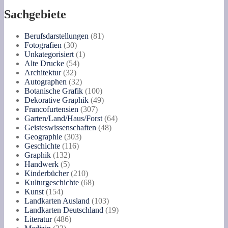
Sachgebiete
81
Berufsdarstellungen
81
30
Produkte
Fotografien
30
Produkte
1
Unkategorisiert
1
54
Produkt
Alte Drucke
54
32
Produkte
Architektur
32
Produkte
32
Autographen
32
Produkte
100
Botanische Grafik
100
Produkte
49
Dekorative Graphik
49
307
Produkte
Francofurtensien
307
Produkte
64
Garten/Land/Haus/Forst
64
48
Produkte
Geisteswissenschaften
48
303
Produkte
Geographie
303
116
Produkte
Geschichte
116
132
Produkte
Graphik
132
5
Produkte
Handwerk
5
Produkte
210
Kinderbücher
210
Produkte
68
Kulturgeschichte
68
154
Produkte
Kunst
154
Produkte
103
Landkarten Ausland
103
Produkte
19
Landkarten Deutschland
19
486
Produkte
Literatur
486
22
Produkte