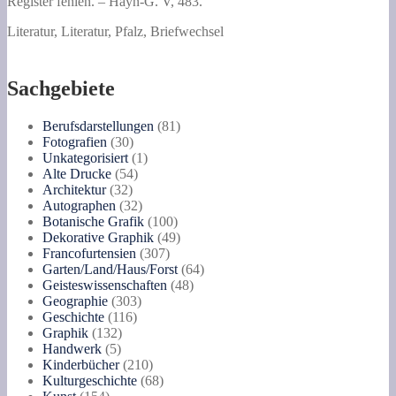
und
Register fehlen. – Hayn-G. V, 483.
einem
Literatur, Literatur, Pfalz, Briefwechsel
Register.
Menge
Sachgebiete
81
Berufsdarstellungen
81
30
Produkte
Fotografien
30
Produkte
1
Unkategorisiert
1
54
Produkt
Alte Drucke
54
32
Produkte
Architektur
32
Produkte
32
Autographen
32
Produkte
100
Botanische Grafik
100
Produkte
49
Dekorative Graphik
49
307
Produkte
Francofurtensien
307
Produkte
64
Garten/Land/Haus/Forst
64
48
Produkte
Geisteswissenschaften
48
303
Produkte
Geographie
303
116
Produkte
Geschichte
116
132
Produkte
Graphik
132
5
Produkte
Handwerk
5
Produkte
210
Kinderbücher
210
Produkte
68
Kulturgeschichte
68
154
Produkte