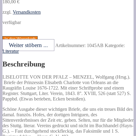
180,00
€
zzgl.
Versandkosten
verfügbar
MENZEL,
Wolfgang
In den Warenkorb
(Hrsg.).
Weiter stöbern ...
Artikelnummer:
1045AB
Kategorie:
Briefe
Literatur
der
Prinzessin
Beschreibung
Elisabeth
Charlotte
von
LISELOTTE VON DER PFALZ –
MENZEL, Wolfgang (Hrsg.).
Orleans
Briefe der Prinzessin Elisabeth Charlotte von Orleans an die
an
Raugräfin Louise 1676-1722. Mit einer Schriftprobe und einem
die
Register.
Stuttgart, Liter. Verein, 1843. 8°. XVIII, 526 (statt 527) S.
Raugräfin
Pappbd. (Etwas berieben, Ecken bestoßen).
Louise
1676-
Schöne Ausgabe dieser wichtigen Briefe, die uns ein treues Bild des
1722.
damal. französ. Hofes, der dortigen Intriguen, des
Mit
Sittenverderbnisses der Zeit etc. geben. Selten, nur für die Mitglieder
einer
des Stuttg. literar. Vereins gedruckt und nicht im Buchhandel (Hayn-
Schriftprobe
G.). – Fast durchgehend stockfleckig, das Faksimile und 1 S.