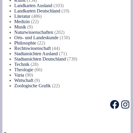
Kunst
154
Produkte
103
Landkarten Ausland
103
Produkte
19
Landkarten Deutschland
19
486
Produkte
Literatur
486
22
Produkte
Medizin
22
9
Produkte
Musik
9
Produkte
202
Naturwissenschaften
202
Produkte
150
Orts- und Landeskunde
150
22
Produkte
Philosophie
22
Produkte
44
Rechtswissenschaft
44
Produkte
71
Stadtansichten Ausland
71
Produkte
739
Stadtansichten Deutschland
739
28
Produkte
Technik
28
Produkte
66
Theologie
66
90
Produkte
Varia
90
Produkte
9
Wirtschaft
9
Produkte
22
Zoologische Grafik
22
Produkte
Face
In