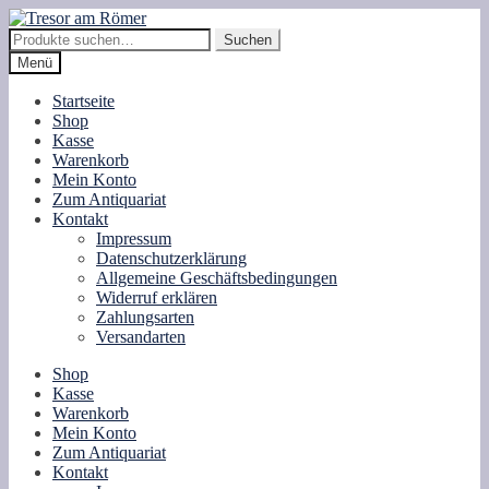
Zur
Zum
Navigation
Inhalt
Suche
Suchen
springen
springen
nach:
Menü
Startseite
Shop
Kasse
Warenkorb
Mein Konto
Zum Antiquariat
Kontakt
Impressum
Datenschutzerklärung
Allgemeine Geschäftsbedingungen
Widerruf erklären
Zahlungsarten
Versandarten
Shop
Kasse
Warenkorb
Mein Konto
Zum Antiquariat
Kontakt