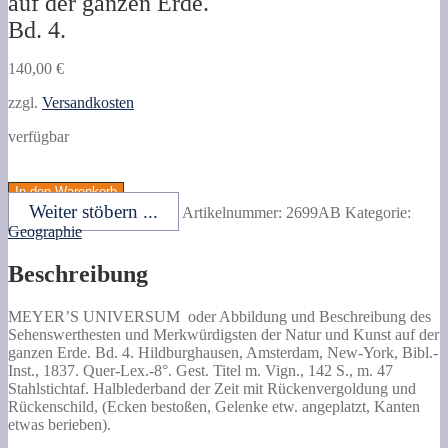
auf der ganzen Erde.
Bd. 4.
140,00
€
zzgl.
Versandkosten
verfügbar
MEYER'S
UNIVERSUM
In den Warenkorb
oder
Weiter stöbern ...
Artikelnummer:
2699AB
Kategorie:
Abbildung
Geographie
und
Beschreibung
Beschreibung
des
Sehenswerthesten
und
MEYER’S UNIVERSUM
oder Abbildung und Beschreibung des
Merkwürdigsten
Sehenswerthesten und Merkwürdigsten der Natur und Kunst auf der
der
ganzen Erde.
Bd. 4. Hildburghausen, Amsterdam, New-York, Bibl.-
Natur
Inst., 1837. Quer-Lex.-8°. Gest. Titel m. Vign., 142 S., m. 47
und
Stahlstichtaf. Halblederband der Zeit mit Rückenvergoldung und
Kunst
Rückenschild, (Ecken bestoßen, Gelenke etw. angeplatzt, Kanten
auf
etwas berieben).
der