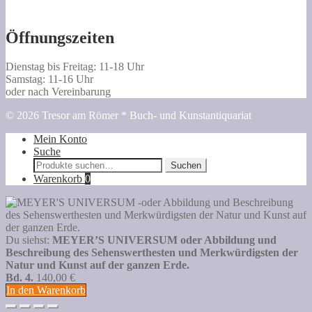
Öffnungszeiten
Dienstag bis Freitag: 11-18 Uhr
Samstag: 11-16 Uhr
oder nach Vereinbarung
© 2026 Tresor am Römer * Buch- und Kunstantiquariat
Mein Konto
Suche
Suche
Suchen
nach:
Warenkorb
0
Du siehst:
MEYER’S UNIVERSUM oder Abbildung und
Beschreibung des Sehenswerthesten und Merkwürdigsten der
Natur und Kunst auf der ganzen Erde.
Bd. 4.
140,00
€
In den Warenkorb