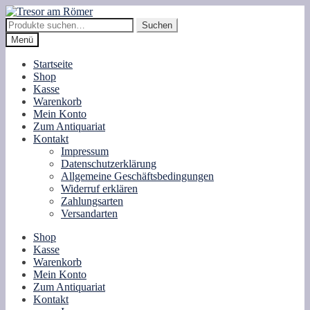
Zur
Zum
Navigation
Inhalt
Suche
Suchen
springen
springen
nach:
Menü
Startseite
Shop
Kasse
Warenkorb
Mein Konto
Zum Antiquariat
Kontakt
Impressum
Datenschutzerklärung
Allgemeine Geschäftsbedingungen
Widerruf erklären
Zahlungsarten
Versandarten
Shop
Kasse
Warenkorb
Mein Konto
Zum Antiquariat
Kontakt