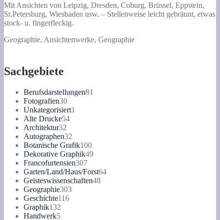
ganzen
Mit Ansichten von Leipzig, Dresden, Coburg, Brüssel, Eppstein,
Erde.
St.Petersburg, Wiesbaden usw. – Stellenweise leicht gebräunt, etwas
Bd.
stock- u. fingerfleckig.
4.
Geographie, Ansichtenwerke, Geographie
Menge
Sachgebiete
81
Berufsdarstellungen
81
30
Produkte
Fotografien
30
Produkte
1
Unkategorisiert
1
54
Produkt
Alte Drucke
54
32
Produkte
Architektur
32
Produkte
32
Autographen
32
Produkte
100
Botanische Grafik
100
Produkte
49
Dekorative Graphik
49
307
Produkte
Francofurtensien
307
Produkte
64
Garten/Land/Haus/Forst
64
48
Produkte
Geisteswissenschaften
48
303
Produkte
Geographie
303
116
Produkte
Geschichte
116
132
Produkte
Graphik
132
5
Produkte
Handwerk
5