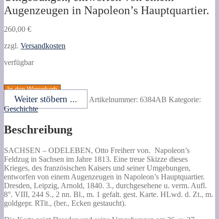
Augenzeugen in Napoleon’s Hauptquartier.
260,00
€
zzgl.
Versandkosten
verfügbar
ODELEBEN,
Otto
In den Warenkorb
Freiherr
Weiter stöbern ...
Artikelnummer:
6384AB
Kategorie:
von.
Geschichte
Napoleon's
Feldzug
Beschreibung
in
Sachsen
im
SACHSEN –
ODELEBEN, Otto Freiherr von.
Napoleon’s
Jahre
Feldzug in Sachsen im Jahre 1813.
Eine treue Skizze dieses
1813.
Krieges, des französischen Kaisers und seiner Umgebungen,
Eine
entworfen von einem Augenzeugen in Napoleon’s Hauptquartier.
treue
Dresden, Leipzig, Arnold, 1840. 3., durchgesehene u. verm. Aufl.
Skizze
8°. VIII, 244 S., 2 nn. Bl., m. 1 gefalt. gest. Karte. HLwd. d. Zt., m.
dieses
goldgepr. RTit., (ber., Ecken gestaucht).
Krieges,