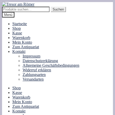
Zur
Zum
Navigation
Inhalt
Suche
Suchen
springen
springen
nach:
Menü
Startseite
Shop
Kasse
Warenkorb
Mein Konto
Zum Antiquariat
Kontakt
Impressum
Datenschutzerklärung
Allgemeine Geschäftsbedingungen
Widerruf erklären
Zahlungsarten
Versandarten
Shop
Kasse
Warenkorb
Mein Konto
Zum Antiquariat
Kontakt