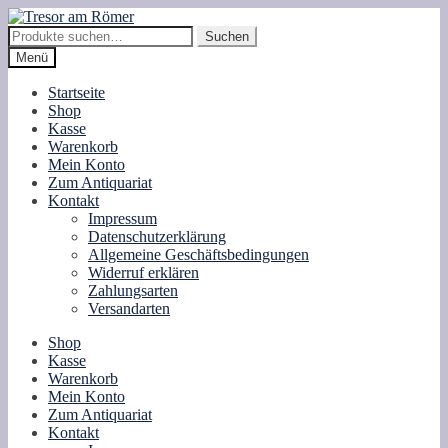
Zur
Zum
Navigation
Inhalt
Suche
Suchen
springen
springen
nach:
Menü
Startseite
Shop
Kasse
Warenkorb
Mein Konto
Zum Antiquariat
Kontakt
Impressum
Datenschutzerklärung
Allgemeine Geschäftsbedingungen
Widerruf erklären
Zahlungsarten
Versandarten
Shop
Kasse
Warenkorb
Mein Konto
Zum Antiquariat
Kontakt