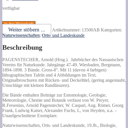
verfügbar
PAGENSTECHER,
Arnold
In den Warenkorb
(Hrsg.).
Weiter stöbern ...
Artikelnummer:
13500AB
Kategorien:
Jahrbücher
Naturwissenschaften
,
Orts- und Landeskunde
des
Nassauischen
Beschreibung
Vereins
für
Naturkunde.
PAGENSTECHER, Arnold (Hrsg.).
Jahrbücher des Nassauischen
Jahrgänge
Vereins für Naturkunde. Jahrgänge 47-49.
Wiesbaden, Bergmann,
47-
1894-1898. 3 Bände. Gross-8°. Mit 11 (davon 4 farbigen)
49.
lithographischen Tafeln und 4 Abbildungen im Text.
Menge
Originalbroschuren mit Rücken- und Deckeltitel, (gering angestaubt,
Umschläge mit kleinen Randläsuren).
Die Bände enthalten Beiträge zur Entomologie, Geologie,
Meteorologie, Chemie und Botanik verfasst von W. Preyer,
R.Fresenius, Arnold Pagenstecher, W. Caspari, Aug. Römer, Georg
Frank, Ludwig Kaiser, Alexander Fuchs, L, von Heyden, u.a. –
Unaufgeschnittene Exemplare.
Naturwissenschaften, Orts- und Landeskunde, 19.Jh., Biologie,