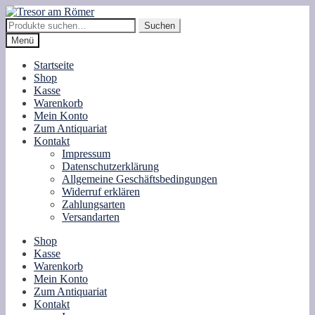
Zur
Zum
Navigation
Inhalt
Suche
Suchen
springen
springen
nach:
Menü
Startseite
Shop
Kasse
Warenkorb
Mein Konto
Zum Antiquariat
Kontakt
Impressum
Datenschutzerklärung
Allgemeine Geschäftsbedingungen
Widerruf erklären
Zahlungsarten
Versandarten
Shop
Kasse
Warenkorb
Mein Konto
Zum Antiquariat
Kontakt