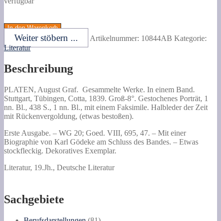
verfügbar
PLATEN,
August
In den Warenkorb
Graf.
Weiter stöbern ...
Artikelnummer:
10844AB
Kategorie:
Gesammelte
Literatur
Werke.
In
Beschreibung
einem
Band.
Menge
PLATEN, August Graf.
Gesammelte Werke.
In einem Band.
Stuttgart, Tübingen, Cotta, 1839. Groß-8°. Gestochenes Porträt, 1
nn. Bl., 438 S., 1 nn. Bl., mit einem Faksimile. Halbleder der Zeit
mit Rückenvergoldung, (etwas bestoßen).
Erste Ausgabe. – WG 20; Goed. VIII, 695, 47. – Mit einer
Biographie von Karl Gödeke am Schluss des Bandes. – Etwas
stockfleckig. Dekoratives Exemplar.
Literatur, 19.Jh., Deutsche Literatur
Sachgebiete
81
Berufsdarstellungen
81