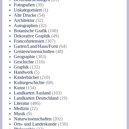
30
Produkte
Fotografien
30
Produkte
1
Unkategorisiert
1
54
Produkt
Alte Drucke
54
32
Produkte
Architektur
32
Produkte
32
Autographen
32
Produkte
100
Botanische Grafik
100
Produkte
49
Dekorative Graphik
49
307
Produkte
Francofurtensien
307
Produkte
64
Garten/Land/Haus/Forst
64
48
Produkte
Geisteswissenschaften
48
303
Produkte
Geographie
303
116
Produkte
Geschichte
116
132
Produkte
Graphik
132
5
Produkte
Handwerk
5
Produkte
210
Kinderbücher
210
Produkte
68
Kulturgeschichte
68
154
Produkte
Kunst
154
Produkte
103
Landkarten Ausland
103
Produkte
19
Landkarten Deutschland
19
486
Produkte
Literatur
486
22
Produkte
Medizin
22
9
Produkte
Musik
9
Produkte
202
Naturwissenschaften
202
Produkte
150
Orts- und Landeskunde
150
22
Produkte