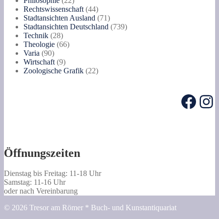
Philosophie
22
Produkte
44
Rechtswissenschaft
44
Produkte
71
Stadtansichten Ausland
71
Produkte
739
Stadtansichten Deutschland
739
28
Produkte
Technik
28
Produkte
66
Theologie
66
90
Produkte
Varia
90
Produkte
9
Wirtschaft
9
Produkte
22
Zoologische Grafik
22
Produkte
Face
In
Öffnungszeiten
Dienstag bis Freitag: 11-18 Uhr
Samstag: 11-16 Uhr
oder nach Vereinbarung
© 2026 Tresor am Römer * Buch- und Kunstantiquariat