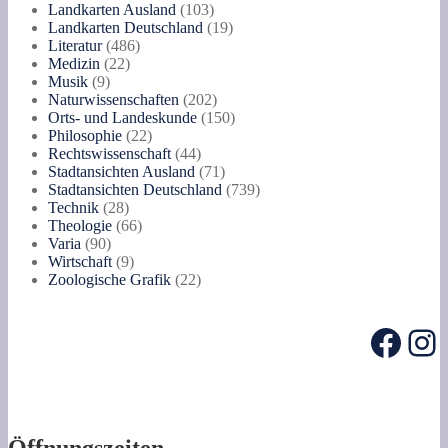
Produkte
103
Landkarten Ausland
103
Produkte
19
Landkarten Deutschland
19
486
Produkte
Literatur
486
22
Produkte
Medizin
22
9
Produkte
Musik
9
Produkte
202
Naturwissenschaften
202
Produkte
150
Orts- und Landeskunde
150
22
Produkte
Philosophie
22
Produkte
44
Rechtswissenschaft
44
Produkte
71
Stadtansichten Ausland
71
Produkte
739
Stadtansichten Deutschland
739
28
Produkte
Technik
28
Produkte
66
Theologie
66
90
Produkte
Varia
90
Produkte
9
Wirtschaft
9
Produkte
22
Zoologische Grafik
22
Produkte
Face
In
Öffnungszeiten