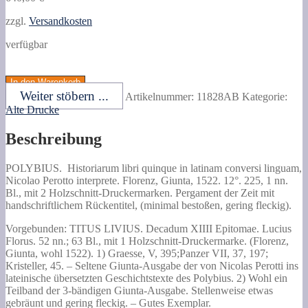
zzgl.
Versandkosten
verfügbar
POLYBIUS.
Historiarum
In den Warenkorb
libri
Weiter stöbern ...
Artikelnummer:
11828AB
Kategorie:
quinque
Alte Drucke
in
latinam
Beschreibung
conversi
linguam,
Nicolao
POLYBIUS.
Historiarum libri quinque in latinam conversi linguam,
Perotto
Nicolao Perotto interprete.
Florenz, Giunta, 1522. 12°. 225, 1 nn.
interprete.
Bl., mit 2 Holzschnitt-Druckermarken. Pergament der Zeit mit
Menge
handschriftlichem Rückentitel, (minimal bestoßen, gering fleckig).
Vorgebunden: TITUS LIVIUS. Decadum XIIII Epitomae. Lucius
Florus. 52 nn.; 63 Bl., mit 1 Holzschnitt-Druckermarke. (Florenz,
Giunta, wohl 1522). 1) Graesse, V, 395;Panzer VII, 37, 197;
Kristeller, 45. – Seltene Giunta-Ausgabe der von Nicolas Perotti ins
lateinische übersetzten Geschichtstexte des Polybius. 2) Wohl ein
Teilband der 3-bändigen Giunta-Ausgabe. Stellenweise etwas
gebräunt und gering fleckig. – Gutes Exemplar.