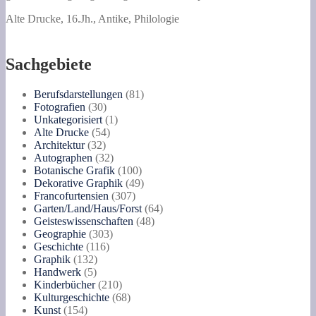
Alte Drucke, 16.Jh., Antike, Philologie
Sachgebiete
81
Berufsdarstellungen
81
30
Produkte
Fotografien
30
Produkte
1
Unkategorisiert
1
54
Produkt
Alte Drucke
54
32
Produkte
Architektur
32
Produkte
32
Autographen
32
Produkte
100
Botanische Grafik
100
Produkte
49
Dekorative Graphik
49
307
Produkte
Francofurtensien
307
Produkte
64
Garten/Land/Haus/Forst
64
48
Produkte
Geisteswissenschaften
48
303
Produkte
Geographie
303
116
Produkte
Geschichte
116
132
Produkte
Graphik
132
5
Produkte
Handwerk
5
Produkte
210
Kinderbücher
210
Produkte
68
Kulturgeschichte
68
154
Produkte
Kunst
154