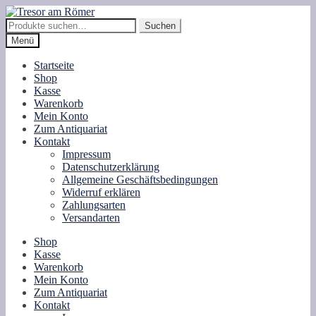
Zur
Zum
Navigation
Inhalt
Suche
Suchen
springen
springen
nach:
Menü
Startseite
Shop
Kasse
Warenkorb
Mein Konto
Zum Antiquariat
Kontakt
Impressum
Datenschutzerklärung
Allgemeine Geschäftsbedingungen
Widerruf erklären
Zahlungsarten
Versandarten
Shop
Kasse
Warenkorb
Mein Konto
Zum Antiquariat
Kontakt