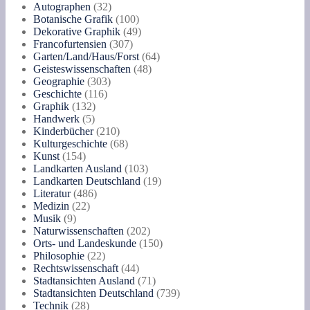
Produkte
32
Autographen
32
Produkte
100
Botanische Grafik
100
Produkte
49
Dekorative Graphik
49
307
Produkte
Francofurtensien
307
Produkte
64
Garten/Land/Haus/Forst
64
48
Produkte
Geisteswissenschaften
48
303
Produkte
Geographie
303
116
Produkte
Geschichte
116
132
Produkte
Graphik
132
5
Produkte
Handwerk
5
Produkte
210
Kinderbücher
210
Produkte
68
Kulturgeschichte
68
154
Produkte
Kunst
154
Produkte
103
Landkarten Ausland
103
Produkte
19
Landkarten Deutschland
19
486
Produkte
Literatur
486
22
Produkte
Medizin
22
9
Produkte
Musik
9
Produkte
202
Naturwissenschaften
202
Produkte
150
Orts- und Landeskunde
150
22
Produkte
Philosophie
22
Produkte
44
Rechtswissenschaft
44
Produkte
71
Stadtansichten Ausland
71
Produkte
739
Stadtansichten Deutschland
739
28
Produkte
Technik
28