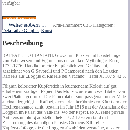
verfügbar
RAFFAEL
-
In den Warenkorb
OTTAVIANI,
Weiter stöbern ...
Artikelnummer:
6BG
Kategorien:
Giovanni.
Dekorative Graphik
,
Kunst
Pilaster
mit
Beschreibung
Darstellungen
von
Fabelwesen
RAFFAEL – OTTAVIANI, Giovanni.
Pilaster mit Darstellungen
und
von Fabelwesen und Figuren aus der antiken Mythologie.
Rom,
Figuren
1772-1776. Handkolorierter Kupferstich von G.Ottaviani,
aus
gezeichnet von G.Savorelli und P.Camporesi nach den Loggien
der
Raffaels aus „Loggie di Rafaele nel Vaticano“, Tafel X. 107 x 42,5.
antiken
Mythologie.
Filigran kolorierter Kupferstich in leuchtendem Kolorit auf gut
Menge
erhaltenem kräftigen Papier. Das Motiv wurde auf zwei Blätter von
zwei Platten gedruckt. Die Papierblätter sind passgenau in der Mitte
aneinandergefügt. – Raffael, der zu den berühmtesten Künstlern der
Hochrenaissance zählt, begann im Jahr 1516 mit der Ausmalung der
Loggien im Palast des Vatikans, wo der Papst Leo X. seine private
Antikensammlung aufstellen ließ. 1772-1776 entstand mit
Zustimmung des damaligen Papstes Clemens XIII. eine
Kupferstichfolge, die die Loggien abzubilden versuchte, aus der