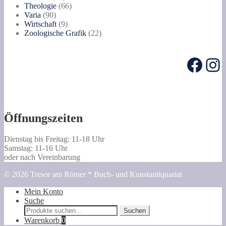
Produkte
66
Theologie
66
90
Produkte
Varia
90
Produkte
9
Wirtschaft
9
Produkte
22
Zoologische Grafik
22
Produkte
Face
In
Öffnungszeiten
Dienstag bis Freitag: 11-18 Uhr
Samstag: 11-16 Uhr
oder nach Vereinbarung
© 2026 Tresor am Römer * Buch- und Kunstantiquariat
Mein Konto
Suche
Suche
Suchen
nach:
Warenkorb
0