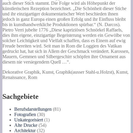
auch dieser Stich stammt. Die Folge wird als Höhepunkt der
künstlerischen Rezeption bezeichnet. „Die Schönheit dieser Stiche
und ihr einzigartiger dokumentarischer Wert beschieden ihnen
jedoch in ganz Europa einen großen Erfolg und ihr Einfluss bleibt
bis in kunsthandwerkliche Produktionen spürbar.“ (N. Darcos).
Pietro Verri jubelte 1776 „Diese kapriziösen Schnörkel Raffaels,
dies ihm eigene, einzigartige Begeisterung werden ein Gewölbe von
solcher Leichtigkeit und Vielfalt schaffen, dass es Einem auf ewig
Freude bereiten wird. Seit man in Rom die Loggien des Vatikan
gedruckt hat, hat sich in Allem der Geschmack verändert. Karossen,
Mauern, Gemmen und Silbergeschirr schöpfen ihre Ornament aus
diesem nie versiegendem Quell …“.
Dekorative Graphik, Kunst, Graphik(ausser Stahl-u.Holzst), Kunst,
Renaissance, Rom
Sachgebiete
81
Berufsdarstellungen
81
30
Produkte
Fotografien
30
Produkte
1
Unkategorisiert
1
54
Produkt
Alte Drucke
54
32
Produkte
Architektur
32