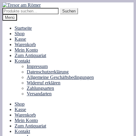
Zur
Zum
Navigation
Inhalt
Suche
Suchen
springen
springen
nach:
Menü
Startseite
Shop
Kasse
Warenkorb
Mein Konto
Zum Antiquariat
Kontakt
Impressum
Datenschutzerklärung
Allgemeine Geschäftsbedingungen
Widerruf erklären
Zahlungsarten
Versandarten
Shop
Kasse
Warenkorb
Mein Konto
Zum Antiquariat
Kontakt