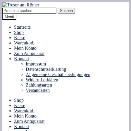
Zur
Zum
Navigation
Inhalt
Suche
Suchen
springen
springen
nach:
Menü
Startseite
Shop
Kasse
Warenkorb
Mein Konto
Zum Antiquariat
Kontakt
Impressum
Datenschutzerklärung
Allgemeine Geschäftsbedingungen
Widerruf erklären
Zahlungsarten
Versandarten
Shop
Kasse
Warenkorb
Mein Konto
Zum Antiquariat
Kontakt