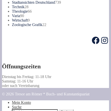
Produkte
739
Stadtansichten Deutschland
739
28
Produkte
Technik
28
Produkte
66
Theologie
66
90
Produkte
Varia
90
Produkte
9
Wirtschaft
9
Produkte
22
Zoologische Grafik
22
Produkte
Face
In
Öffnungszeiten
Dienstag bis Freitag: 11-18 Uhr
Samstag: 11-16 Uhr
oder nach Vereinbarung
© 2026 Tresor am Römer * Buch- und Kunstantiquariat
Mein Konto
Suche