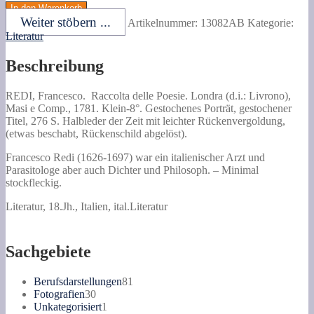
Francesco.
In den Warenkorb
Raccolta
Weiter stöbern ...
Artikelnummer:
13082AB
Kategorie:
delle
Literatur
Poesie.
Menge
Beschreibung
REDI, Francesco.
Raccolta delle Poesie.
Londra (d.i.: Livrono),
Masi e Comp., 1781. Klein-8°. Gestochenes Porträt, gestochener
Titel, 276 S. Halbleder der Zeit mit leichter Rückenvergoldung,
(etwas beschabt, Rückenschild abgelöst).
Francesco Redi (1626-1697) war ein italienischer Arzt und
Parasitologe aber auch Dichter und Philosoph. – Minimal
stockfleckig.
Literatur, 18.Jh., Italien, ital.Literatur
Sachgebiete
81
Berufsdarstellungen
81
30
Produkte
Fotografien
30
Produkte
1
Unkategorisiert
1