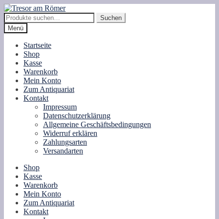
Zur
Zum
Navigation
Inhalt
Suche
Suchen
springen
springen
nach:
Menü
Startseite
Shop
Kasse
Warenkorb
Mein Konto
Zum Antiquariat
Kontakt
Impressum
Datenschutzerklärung
Allgemeine Geschäftsbedingungen
Widerruf erklären
Zahlungsarten
Versandarten
Shop
Kasse
Warenkorb
Mein Konto
Zum Antiquariat
Kontakt