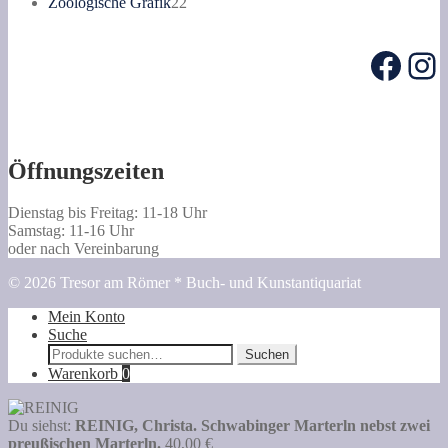
Produkte
22
Zoologische Grafik
22
Produkte
Face
In
Öffnungszeiten
Dienstag bis Freitag: 11-18 Uhr
Samstag: 11-16 Uhr
oder nach Vereinbarung
© 2026 Tresor am Römer * Buch- und Kunstantiquariat
Mein Konto
Suche
Suche
Suchen
nach:
Warenkorb
0
Du siehst:
REINIG, Christa. Schwabinger Marterln nebst zwei
preußischen Marterln.
40,00
€