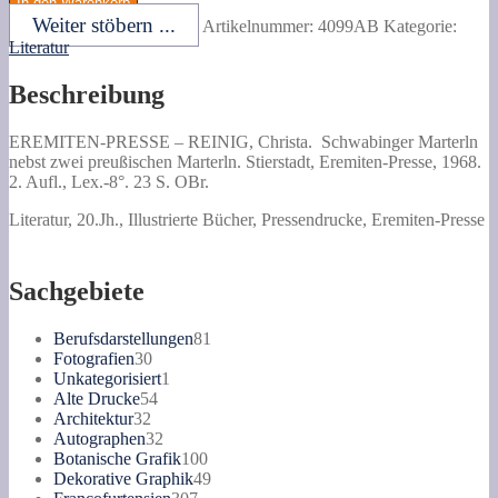
In den Warenkorb
Schwabinger
Weiter stöbern ...
Artikelnummer:
4099AB
Kategorie:
Marterln
Literatur
nebst
zwei
Beschreibung
preußischen
Marterln.
Menge
EREMITEN-PRESSE –
REINIG, Christa.
Schwabinger Marterln
nebst zwei preußischen Marterln.
Stierstadt, Eremiten-Presse, 1968.
2. Aufl., Lex.-8°. 23 S. OBr.
Literatur, 20.Jh., Illustrierte Bücher, Pressendrucke, Eremiten-Presse
Sachgebiete
81
Berufsdarstellungen
81
30
Produkte
Fotografien
30
Produkte
1
Unkategorisiert
1
54
Produkt
Alte Drucke
54
32
Produkte
Architektur
32
Produkte
32
Autographen
32
Produkte
100
Botanische Grafik
100
Produkte
49
Dekorative Graphik
49
307
Produkte