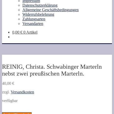
Impressum
Datenschutzerklärung
Allgemeine Geschäftsbedingungen
Widerrufsbelehrung
Zahlungsarten
Versandarten
0,00
€
0 Artikel
REINIG, Christa. Schwabinger Marterln
nebst zwei preußischen Marterln.
40,00
€
zzgl.
Versandkosten
verfügbar
REINIG,
Christa.