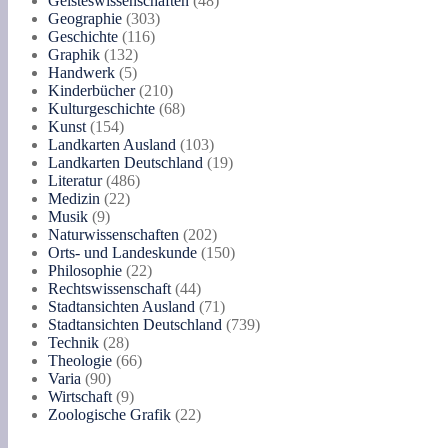
Geisteswissenschaften
48
und
303
Produkte
Geographie
303
Russland.
116
Produkte
Geschichte
116
Menge
132
Produkte
Graphik
132
5
Produkte
Handwerk
5
Produkte
210
Kinderbücher
210
Produkte
68
Kulturgeschichte
68
154
Produkte
Kunst
154
Produkte
103
Landkarten Ausland
103
Produkte
19
Landkarten Deutschland
19
486
Produkte
Literatur
486
22
Produkte
Medizin
22
9
Produkte
Musik
9
Produkte
202
Naturwissenschaften
202
Produkte
150
Orts- und Landeskunde
150
22
Produkte
Philosophie
22
Produkte
44
Rechtswissenschaft
44
Produkte
71
Stadtansichten Ausland
71
Produkte
739
Stadtansichten Deutschland
739
28
Produkte
Technik
28
Produkte
66
Theologie
66
90
Produkte
Varia
90
Produkte
9
Wirtschaft
9
Produkte
22
Zoologische Grafik
22
Produkte