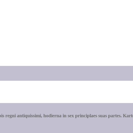
ni antiquissimi, hodierna in sex principlaes suas partes. Kar