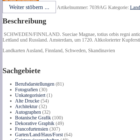
In den Warenkorb
Magnae,
Weiter stöbern ...
Artikelnummer:
7039AG
Kategorie:
Land
totius
orbis
Beschreibung
regni
antiquissimi,
hodierna
SCHWEDEN/FINNLAND. Sueciae Magnae, totius orbis regni antiquissi
in
Lettland und Russland.
Amsterdam, um 1720. Altkolorierter Kupfersti
sex
principlaes
Landkarten Ausland, Finnland, Schweden, Skandinavien
suas
partes.
Karte
Sachgebiete
Schwedens
und
81
Berufsdarstellungen
81
Finnlands
30
Produkte
Fotografien
30
mit
Produkte
1
Unkategorisiert
1
Teilen
54
Produkt
Alte Drucke
54
der
32
Produkte
Architektur
32
angrenzenden
Produkte
32
Autographen
32
Länder
Produkte
100
Botanische Grafik
100
Norwegen,
Produkte
49
Dekorative Graphik
49
Estland
307
Produkte
Francofurtensien
307
,
Produkte
64
Garten/Land/Haus/Forst
64
Lettland
48
Produkte