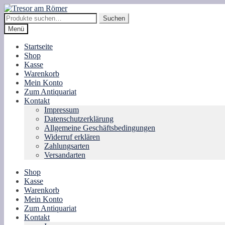
Zur
Zum
Navigation
Inhalt
Suche
Suchen
springen
springen
nach:
Menü
Startseite
Shop
Kasse
Warenkorb
Mein Konto
Zum Antiquariat
Kontakt
Impressum
Datenschutzerklärung
Allgemeine Geschäftsbedingungen
Widerruf erklären
Zahlungsarten
Versandarten
Shop
Kasse
Warenkorb
Mein Konto
Zum Antiquariat
Kontakt