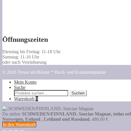
Öffnungszeiten
Dienstag bis Freitag: 11-18 Uhr
Samstag: 11-16 Uhr
oder nach Vereinbarung
© 2026 Tresor am Römer * Buch- und Kunstantiquariat
Mein Konto
Suche
Suche
Suchen
nach:
Warenkorb
0
Du siehst:
SCHWEDEN/FINNLAND. Sueciae Magnae, totius orbis reg
Norwegen, Estland , Lettland und Russland.
480,00
€
In den Warenkorb